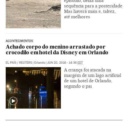
episódio, deixa uma
sequência para a posteridade
Mas haverá mais e, talvez,
até melhores
ACONTECIMENTOS
Achado corpo do menino arrastado por
crocodilo em hotel da Disney em Orlando
EL PAÍS
/
REUTERS
|
Orlando
|
JUN 20, 2016 - 14:36
EDT
A criança foi atacada na
margem de um lago artificial
de um hotel de Orlando,
segundo o pai