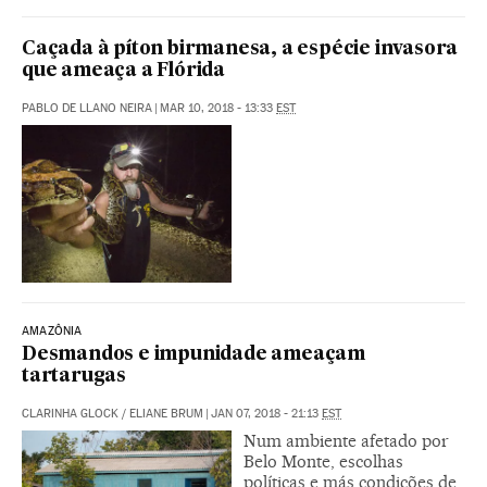
Caçada à píton birmanesa, a espécie invasora
que ameaça a Flórida
PABLO DE LLANO NEIRA
|
MAR 10, 2018 - 13:33
EST
AMAZÔNIA
Desmandos e impunidade ameaçam
tartarugas
CLARINHA GLOCK
/
ELIANE BRUM
|
JAN 07, 2018 - 21:13
EST
Num ambiente afetado por
Belo Monte, escolhas
políticas e más condições de