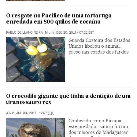
O resgate no Pacífico de uma tartaruga
enredada em 800 quilos de cocaína
PABLO DE LLANO NEIRA
|
Miami
|
DEC 20, 2017 - 07:22
EST
Guarda Costeira dos Estados
Unidos liberou o animal,
preso nas cordas dos fardos
O crocodilo gigante que tinha a dentição de um
tiranossauro rex
J.C.P
|
JUL 04, 2017 - 17:07
EDT
Conhecido como Razana,
este predador sáurio foi um
dos maiores de Madagascar