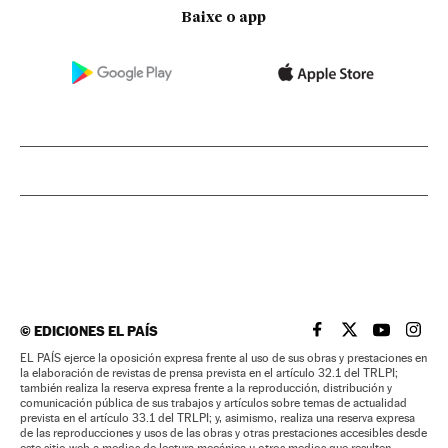
Baixe o app
©
EDICIONES EL PAÍS
EL PAÍS BRASIL EN
EL PAÍS BRASI
EL PAÍS B
EL PA
EL PAÍS ejerce la oposición expresa frente al uso de sus obras y prestaciones en
la elaboración de revistas de prensa prevista en el artículo 32.1 del TRLPI;
también realiza la reserva expresa frente a la reproducción, distribución y
comunicación pública de sus trabajos y artículos sobre temas de actualidad
prevista en el artículo 33.1 del TRLPI; y, asimismo, realiza una reserva expresa
de las reproducciones y usos de las obras y otras prestaciones accesibles desde