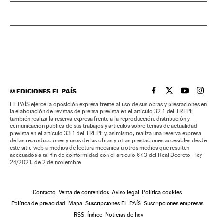
©
EDICIONES EL PAÍS
EL PAÍS BRASIL EN
EL PAÍS BRASI
EL PAÍS B
EL PA
EL PAÍS ejerce la oposición expresa frente al uso de sus obras y prestaciones en
la elaboración de revistas de prensa prevista en el artículo 32.1 del TRLPI;
también realiza la reserva expresa frente a la reproducción, distribución y
comunicación pública de sus trabajos y artículos sobre temas de actualidad
prevista en el artículo 33.1 del TRLPI; y, asimismo, realiza una reserva expresa
de las reproducciones y usos de las obras y otras prestaciones accesibles desde
este sitio web a medios de lectura mecánica u otros medios que resulten
adecuados a tal fin de conformidad con el artículo 67.3 del Real Decreto - ley
24/2021, de 2 de noviembre
Contacto
Venta de contenidos
Aviso legal
Política cookies
Política de privacidad
Mapa
Suscripciones EL PAÍS
Suscripciones empresas
RSS
Índice
Noticias de hoy