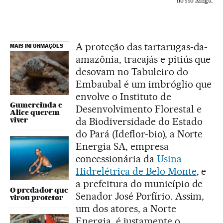
no rio Xingu.
A proteção das tartarugas-da-
MAIS INFORMAÇÕES
amazônia, tracajás e pitiús que
desovam no Tabuleiro do
Embaubal é um imbróglio que
envolve o Instituto de
Gumercinda e
Desenvolvimento Florestal e
Alice querem
viver
da Biodiversidade do Estado
do Pará (Ideflor-bio), a Norte
Energia SA, empresa
concessionária da
Usina
Hidrelétrica de Belo Monte
, e
a prefeitura do município de
O predador que
Senador José Porfírio. Assim,
virou protetor
um dos atores, a Norte
Energia, é justamente o