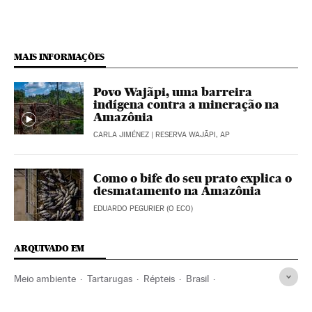
MAIS INFORMAÇÕES
Povo Wajãpi, uma barreira
indígena contra a mineração na
Amazônia
CARLA JIMÉNEZ
| RESERVA WAJÃPI, AP
Como o bife do seu prato explica o
desmatamento na Amazônia
EDUARDO PEGURIER (O ECO)
ARQUIVADO EM
Meio ambiente
Tartarugas
Répteis
Brasil
América do Sul
América Latina
Animais
América