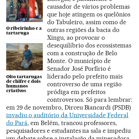
causador de vários problemas
que hoje atingem os quelônios
do Tabuleiro, assim como de
O ribeirinho e a
outras regiões da bacia do
tartaruga
Xingu, ao provocar o
desequilíbrio dos ecossistemas
com a construção de Belo
Monte. O município de
Senador José Porfírio é
liderado pelo prefeito mais
Oito tartarugas
de chifre e dois
controverso de uma região
humanos
criativos
pródiga em prefeitos
controversos. Só para lembrar:
em 29 de novembro, Dirceu Biancardi (PSDB)
invadiu o auditório da Universidade Federal
do Pará
, em Belém, trancou professores,
pesquisadores e estudantes na sala e impediu
um debate sobre a instalação da mineradora