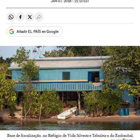
JAN
07, 2018 - 21:13
EST
Compartir en Whatsapp
Compartir en Facebook
Compartir en Twitter
Desplegar Redes Sociales
Añadir EL PAÍS en Google
Base de fiscalização, no Refúgio de Vida Silvestre Tabuleiro do Embaubal,