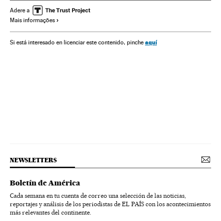
Fauna
Espécies
Adere a
Mais informações
aquí
Si está interesado en licenciar este contenido, pinche
NEWSLETTERS
Boletín de América
Cada semana en tu cuenta de correo una selección de las noticias,
reportajes y análisis de los periodistas de EL PAÍS con los acontecimientos
más relevantes del continente.