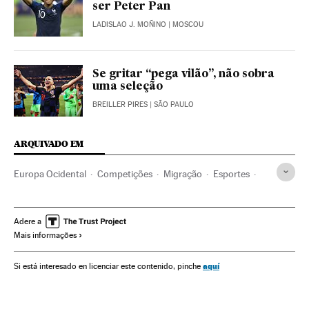
ser Peter Pan
LADISLAO J. MOÑINO
| MOSCOU
Se gritar “pega vilão”, não sobra
uma seleção
BREILLER PIRES
| SÃO PAULO
ARQUIVADO EM
Europa Ocidental
Competições
Migração
Esportes
Europa
Demografia
Sociedade
Copa do Mundo 2018
Copa do Mundo Futebol
Emigração
Copa do mundo
Adere a
Mais informações
África Ocidental
França
Campeonato mundial
Futebol
África
Planeta Futuro
aquí
Si está interesado en licenciar este contenido, pinche