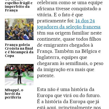
celebram como se uma equipe
espelho frágil e
imperfeito da
africana tivesse conquistado a
França
vitória. E o fato é que
praticamente foi:
14 dos 24
jogadores da seleção francesa
têm sua origem familiar neste
continente, quase todos filhos
de emigrantes chegados à
França goleia
Croácia na final
França. Também na Bélgica e
e é bicampeã da
Copa
Inglaterra, equipes que
chegaram às semifinais, o peso
da imigração era mais que
patente.
Esta não é uma história da
Mbappé, o
herói da
Europa que virá ou do futuro.
periferia
É a história da Europa que já
está aqui, principalmente nos