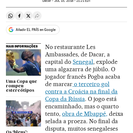
Dacar -
JUL
15, 2018 - 21:21
EDT
Compartir en Whatsapp
Compartir en Facebook
Compartir en Twitter
Desplegar Redes Sociales
Añadir EL PAÍS en Google
No restaurante Les
MAIS INFORMAÇÕES
Ambassades, de Dacar, a
capital do
Senegal
, explode
uma algazarra de júbilo. O
jogador francês Pogba acaba
Uma Copa que
de marcar
o terceiro gol
rompeu
contra a Croácia na final da
estereótipos
Copa da Rússia
. O jogo está
encaminhado, mas o quarto
tento,
obra de Mbappé,
deixa
selada a proeza. No final da
disputa, muitos senegaleses
Os ‘bleus’: