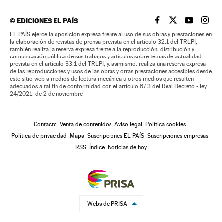
©
EDICIONES EL PAÍS
EL PAÍS BRASIL EN
EL PAÍS BRASI
EL PAÍS B
EL PA
EL PAÍS ejerce la oposición expresa frente al uso de sus obras y prestaciones en
la elaboración de revistas de prensa prevista en el artículo 32.1 del TRLPI;
también realiza la reserva expresa frente a la reproducción, distribución y
comunicación pública de sus trabajos y artículos sobre temas de actualidad
prevista en el artículo 33.1 del TRLPI; y, asimismo, realiza una reserva expresa
de las reproducciones y usos de las obras y otras prestaciones accesibles desde
este sitio web a medios de lectura mecánica u otros medios que resulten
adecuados a tal fin de conformidad con el artículo 67.3 del Real Decreto - ley
24/2021, de 2 de noviembre
Contacto
Venta de contenidos
Aviso legal
Política cookies
Política de privacidad
Mapa
Suscripciones EL PAÍS
Suscripciones empresas
RSS
Índice
Noticias de hoy
Webs de PRISA