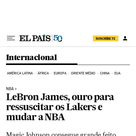
Pular para o conteúdo
SUSCRÍBETE
Internacional
AMÉRICA LATINA
ÁFRICA
EUROPA
ORIENTE MÉDIO
CHINA
EUA
NBA
LeBron James, ouro para
ressuscitar os Lakers e
mudar a NBA
Magic Johnson consegue grande feito