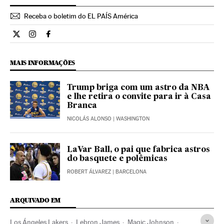
Receba o boletim do EL PAÍS América
Internacional El País Brasil en Twitter
Internacional El País Brasil en Instagram
Internacional El País Brasil en Facebook
MAIS INFORMAÇÕES
Trump briga com um astro da NBA
e lhe retira o convite para ir à Casa
Branca
NICOLÁS ALONSO
| WASHINGTON
LaVar Ball, o pai que fabrica astros
do basquete e polêmicas
ROBERT ÁLVAREZ
| BARCELONA
ARQUIVADO EM
Los Ángeles Lakers
Lebron James
Magic Johnson