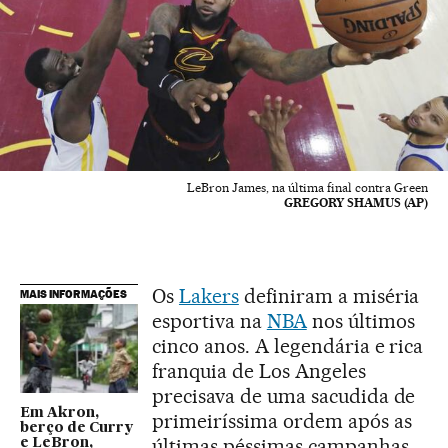
LeBron James, na última final contra Green
GREGORY SHAMUS (AP)
Os
Lakers
definiram a miséria
MAIS INFORMAÇÕES
esportiva na
NBA
nos últimos
cinco anos. A legendária e rica
franquia de Los Angeles
precisava de uma sacudida de
Em Akron,
primeiríssima ordem após as
berço de Curry
últimas péssimas campanhas,
e LeBron,