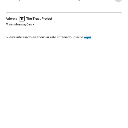
NBA
Basquete
Times esportes
Competições
Esportes
Adere a
Mais informações
aquí
Si está interesado en licenciar este contenido, pinche