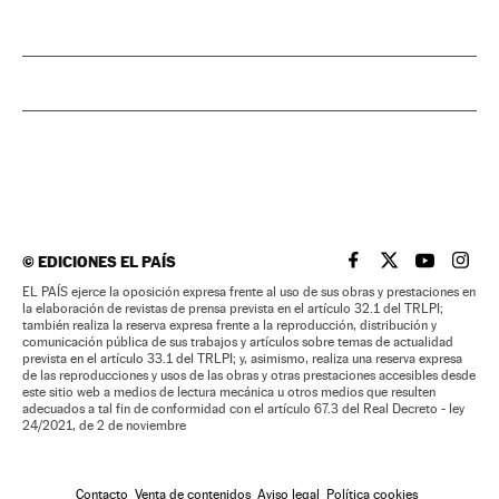
©
EDICIONES EL PAÍS
EL PAÍS BRASIL EN
EL PAÍS BRASI
EL PAÍS B
EL PA
EL PAÍS ejerce la oposición expresa frente al uso de sus obras y prestaciones en
la elaboración de revistas de prensa prevista en el artículo 32.1 del TRLPI;
también realiza la reserva expresa frente a la reproducción, distribución y
comunicación pública de sus trabajos y artículos sobre temas de actualidad
prevista en el artículo 33.1 del TRLPI; y, asimismo, realiza una reserva expresa
de las reproducciones y usos de las obras y otras prestaciones accesibles desde
este sitio web a medios de lectura mecánica u otros medios que resulten
adecuados a tal fin de conformidad con el artículo 67.3 del Real Decreto - ley
24/2021, de 2 de noviembre
Contacto
Venta de contenidos
Aviso legal
Política cookies