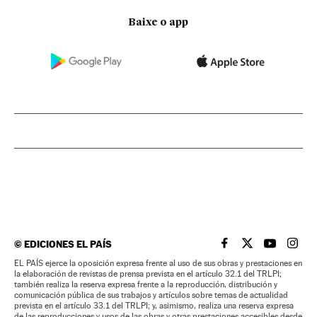
Baixe o app
©
EDICIONES EL PAÍS
EL PAÍS BRASIL EN
EL PAÍS BRASI
EL PAÍS B
EL PA
EL PAÍS ejerce la oposición expresa frente al uso de sus obras y prestaciones en
la elaboración de revistas de prensa prevista en el artículo 32.1 del TRLPI;
también realiza la reserva expresa frente a la reproducción, distribución y
comunicación pública de sus trabajos y artículos sobre temas de actualidad
prevista en el artículo 33.1 del TRLPI; y, asimismo, realiza una reserva expresa
de las reproducciones y usos de las obras y otras prestaciones accesibles desde