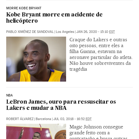
MORRE KOBE BRYANT
Kobe Bryant morre em acidente de
helicóptero
PABLO XIMÉNEZ DE SANDOVAL
|
Los Angeles
|
JAN 26, 2020 - 15:10
EST
Craque do Lakers e outras
oito pessoas, entre eles a
filha Gianna, estavam na
aeronave particular do atleta.
Não houve sobreviventes da
tragédia
NBA
LeBron James, ouro para ressuscitar os
Lakers e mudar a NBA
ROBERT ÁLVAREZ
|
Barcelona
|
JUL 02, 2018 - 16:52
EDT
Magic Johnson consegue
grande feito com a
contratação e busca outras