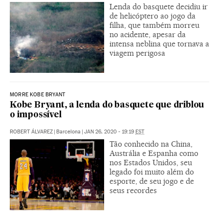
Lenda do basquete decidiu ir
de helicóptero ao jogo da
filha, que também morreu
no acidente, apesar da
intensa neblina que tornava a
viagem perigosa
MORRE KOBE BRYANT
Kobe Bryant, a lenda do basquete que driblou
o impossível
ROBERT ÁLVAREZ
|
Barcelona
|
JAN 26, 2020 - 19:19
EST
Tão conhecido na China,
Austrália e Espanha como
nos Estados Unidos, seu
legado foi muito além do
esporte, de seu jogo e de
seus recordes