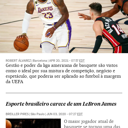
ROBERT ÁLVAREZ
|
Barcelona
|
APR 20, 2021 - 07:57
EDT
Gestão e poder da liga americana de basquete são vistos
como o ideal por sua mistura de competição, negócio e
espetáculo, que poderia ser aplicado ao futebol à margem
da UEFA
Esporte brasileiro carece de um LeBron James
BREILLER PIRES
|
São Paulo
|
JUN 03, 2020 - 07:27
EDT
O maior jogador atual de
basquete se tornou uma das