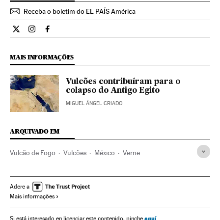
Receba o boletim do EL PAÍS América
Internacional El País Brasil en Twitter
Internacional El País Brasil en Instagram
Internacional El País Brasil en Facebook
MAIS INFORMAÇÕES
Vulcões contribuíram para o
colapso do Antigo Egito
MIGUEL ÁNGEL CRIADO
ARQUIVADO EM
Vulcão de Fogo
Vulcões
México
Verne
Adere a
Mais informações
aquí
Si está interesado en licenciar este contenido, pinche