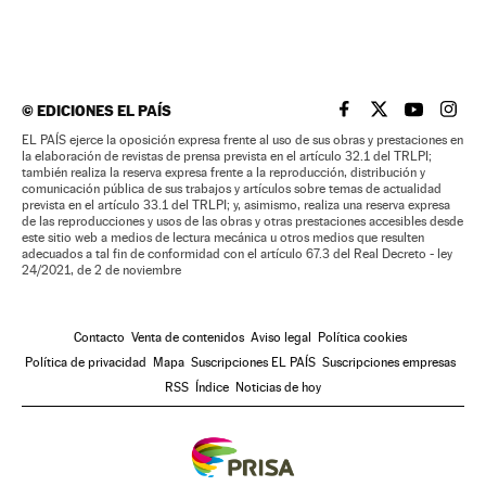
©
EDICIONES EL PAÍS
EL PAÍS BRASIL EN
EL PAÍS BRASI
EL PAÍS B
EL PA
EL PAÍS ejerce la oposición expresa frente al uso de sus obras y prestaciones en
la elaboración de revistas de prensa prevista en el artículo 32.1 del TRLPI;
también realiza la reserva expresa frente a la reproducción, distribución y
comunicación pública de sus trabajos y artículos sobre temas de actualidad
prevista en el artículo 33.1 del TRLPI; y, asimismo, realiza una reserva expresa
de las reproducciones y usos de las obras y otras prestaciones accesibles desde
este sitio web a medios de lectura mecánica u otros medios que resulten
adecuados a tal fin de conformidad con el artículo 67.3 del Real Decreto - ley
24/2021, de 2 de noviembre
Contacto
Venta de contenidos
Aviso legal
Política cookies
Política de privacidad
Mapa
Suscripciones EL PAÍS
Suscripciones empresas
RSS
Índice
Noticias de hoy