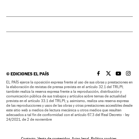
©
EDICIONES EL PAÍS
EL PAÍS BRASIL EN
EL PAÍS BRASI
EL PAÍS B
EL PA
EL PAÍS ejerce la oposición expresa frente al uso de sus obras y prestaciones en
la elaboración de revistas de prensa prevista en el artículo 32.1 del TRLPI;
también realiza la reserva expresa frente a la reproducción, distribución y
comunicación pública de sus trabajos y artículos sobre temas de actualidad
prevista en el artículo 33.1 del TRLPI; y, asimismo, realiza una reserva expresa
de las reproducciones y usos de las obras y otras prestaciones accesibles desde
este sitio web a medios de lectura mecánica u otros medios que resulten
adecuados a tal fin de conformidad con el artículo 67.3 del Real Decreto - ley
24/2021, de 2 de noviembre
Contacto
Venta de contenidos
Aviso legal
Política cookies