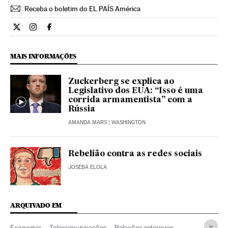
Receba o boletim do EL PAÍS América
Internacional El País Brasil en Twitter
Internacional El País Brasil en Instagram
Internacional El País Brasil en Facebook
MAIS INFORMAÇÕES
Zuckerberg se explica ao
Legislativo dos EUA: “Isso é uma
corrida armamentista” com a
Rússia
AMANDA MARS
| WASHINGTON
Rebelião contra as redes sociais
JOSEBA ELOLA
ARQUIVADO EM
Economia
Telecomunicações
Relações exteriores