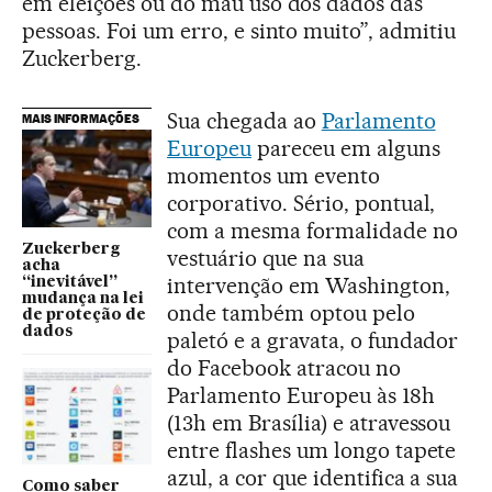
em eleições ou do mau uso dos dados das
pessoas. Foi um erro, e sinto muito”, admitiu
Zuckerberg.
Sua chegada ao
Parlamento
MAIS INFORMAÇÕES
Europeu
pareceu em alguns
momentos um evento
corporativo. Sério, pontual,
com a mesma formalidade no
Zuckerberg
vestuário que na sua
acha
intervenção em Washington,
“inevitável”
mudança na lei
onde também optou pelo
de proteção de
dados
paletó e a gravata, o fundador
do Facebook atracou no
Parlamento Europeu às 18h
(13h em Brasília) e atravessou
entre flashes um longo tapete
azul, a cor que identifica a sua
Como saber