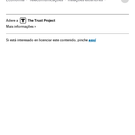
Comunicações
Mark Zuckerberg
Facebook
Parlamento Europeu
Redes sociais
União Europeia
Adere a
Mais informações
Internet
Empresas
Organizações internacionais
Europa
Câmara Representantes Estados Unidos
aquí
Si está interesado en licenciar este contenido, pinche
Congresso Estados Unidos
Parlamento
Política