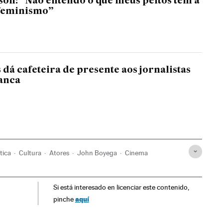
n: “Não entendo o que meus peitos têm a
 feminismo”
dá cafeteira de presente aos jornalistas
anca
ítica
Cultura
Atores
John Boyega
Cinema
Si está interesado en licenciar este contenido,
aquí
pinche