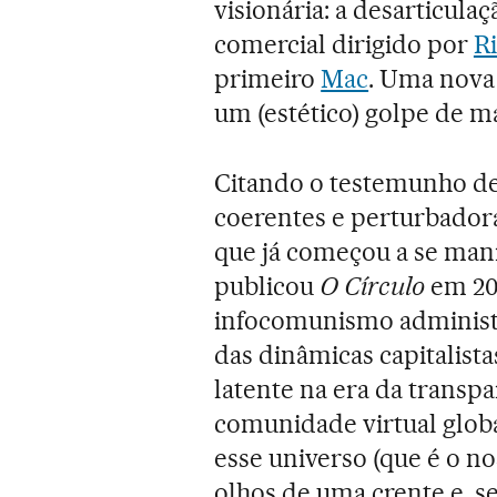
visionária: a desarticul
comercial dirigido por
Ri
primeiro
Mac
. Uma nova 
um (estético) golpe de ma
Citando o testemunho de 
coerentes e perturbadora
que já começou a se mani
publicou
O Círculo
em 20
infocomunismo administ
das dinâmicas capitalist
latente na era da transpa
comunidade virtual globa
esse universo (que é o no
olhos de uma crente e, s