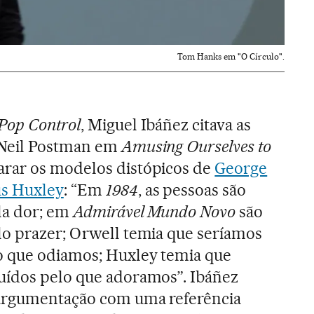
Tom Hanks em "O Círculo".
Pop Control
, Miguel Ibáñez citava as
 Neil Postman em
Amusing Ourselves to
rar os modelos distópicos de
George
s Huxley
: “Em
1984
, as pessoas são
la dor; em
Admirável Mundo Novo
são
lo prazer; Orwell temia que seríamos
o que odiamos; Huxley temia que
uídos pelo que adoramos”. Ibáñez
argumentação com uma referência