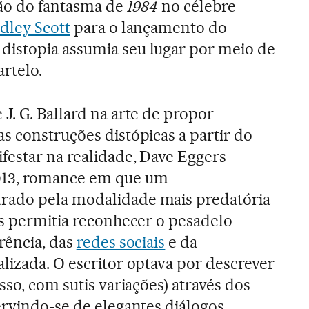
ação do fantasma de
1984
no célebre
dley Scott
para o lançamento do
distopia assumia seu lugar por meio de
rtelo.
J. G. Ballard na arte de propor
s construções distópicas a partir do
festar na realidade, Dave Eggers
13, romance em que um
rado pela modalidade mais predatória
as permitia reconhecer o pesadelo
rência, das
redes sociais
e da
lizada. O escritor optava por descrever
sso, com sutis variações) através dos
ervindo-se de elegantes diálogos