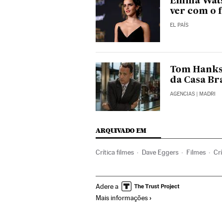
Emma Watso
ver com o
EL PAÍS
Tom Hanks 
da Casa Br
AGENCIAS
| MADRI
ARQUIVADO EM
Crítica filmes
Dave Eggers
Filmes
Cr
Adere a
Mais informações