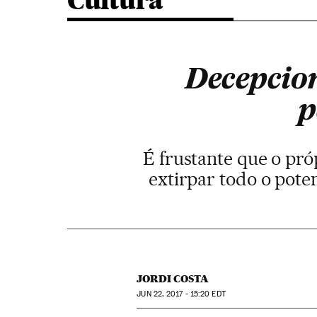
Cultura
Decepcion
p
É frustante que o pró
extirpar todo o pote
JORDI COSTA
JUN
22, 2017 - 15:20
EDT