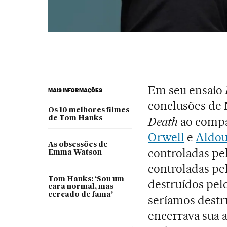
Em seu ensaio
MAIS INFORMAÇÕES
conclusões de
Os 10 melhores filmes
de Tom Hanks
Death
ao compa
Orwell
e
Aldou
As obsessões de
controladas pe
Emma Watson
controladas pe
Tom Hanks: ‘Sou um
destruídos pel
cara normal, mas
cercado de fama’
seríamos destr
encerrava sua 