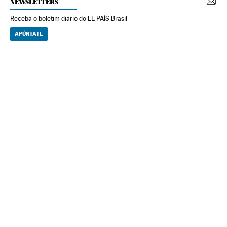
NEWSLETTERS
Receba o boletim diário do EL PAÍS Brasil
APÚNTATE
NEWSLETTERS
Boletín de América
Cada semana en tu cuenta de correo una selección de las noticias,
reportajes y análisis de los periodistas de EL PAÍS con los acontecimientos
más relevantes del continente.
Arquivo