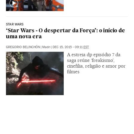
STAR WARS
‘Star Wars - O despertar da Força’: o início de
uma nova era
GREGORIO BELINCHÓN
|
Madri
|
DEC 15, 2015 - 09:11
EST
A estreia dp episódio 7 da
saga reúne ‘freakismo’,
cinefilia, religião e amor por
filmes