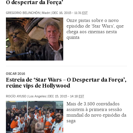
O despertar da Força’
GREGORIO BELINCHÓN
|
Madri
|
DEC 16, 2015 - 11:31
EST
Onze pistas sobre o novo
episódio de ‘Star Wars’, que
chega aos cinemas nesta
quinta
OSCAR 2016
Estreia de ‘Star Wars – O Despertar da Força’,
reúne vips de Hollywood
ROCÍO AYUSO
|
Los Angeles
|
DEC 15, 2015 - 14:18
EST
Mais de 3.500 convidados
assistem à primeira sessão
mundial do novo episódio da
saga