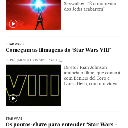
Skywalker: “É o momento
dos Jedis acabarem”
'STAR WARS'
Começam as filmagens do ‘Star Wars VIII’
EL PAÍS
|
Madri
|
FEB 15, 2016 - 14:01
EST
Diretor Rian Johnson
anuncia o filme, que contará
com Benicio del Toro e
Laura Dern, com um vídeo
STAR WARS
Os pontos-chave para entender ‘Star Wars –