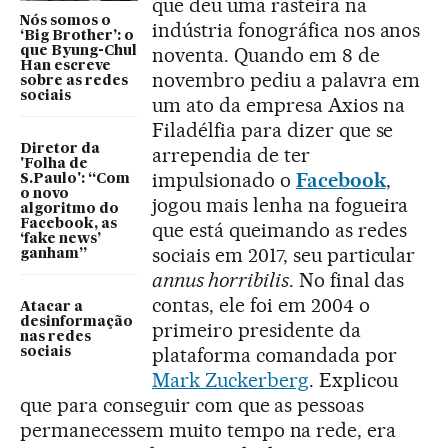
que deu uma rasteira na
Nós somos o
indústria fonográfica nos anos
‘Big Brother’: o
noventa. Quando em 8 de
que Byung-Chul
Han escreve
novembro pediu a palavra em
sobre as redes
sociais
um ato da empresa Axios na
Filadélfia para dizer que se
Diretor da
arrependia de ter
'Folha de
impulsionado o
Facebook
,
S.Paulo': “Com
o novo
jogou mais lenha na fogueira
algoritmo do
Facebook, as
que está queimando as redes
‘fake news’
sociais em 2017, seu particular
ganham”
annus horribilis
. No final das
contas, ele foi em 2004 o
Atacar a
desinformação
primeiro presidente da
nas redes
plataforma comandada por
sociais
Mark Zuckerberg
. Explicou
que para conseguir com que as pessoas
permanecessem muito tempo na rede, era