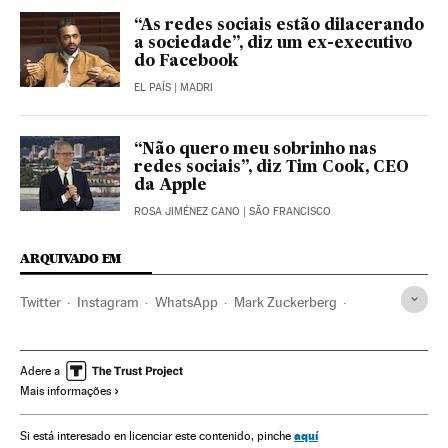
“As redes sociais estão dilacerando
a sociedade”, diz um ex-executivo
do Facebook
EL PAÍS
| MADRI
“Não quero meu sobrinho nas
redes sociais”, diz Tim Cook, CEO
da Apple
ROSA JIMÉNEZ CANO
| SÃO FRANCISCO
ARQUIVADO EM
Twitter
Instagram
WhatsApp
Mark Zuckerberg
Apps
Facebook
Redes sociais
Telefonia celular multimídia
Programas informáticos
Adere a
Mais informações
Celular
Empresas
Internet
Informática
Mobilidade
Telefonia
Economia
Telecomunicações
Indústria
aquí
Si está interesado en licenciar este contenido, pinche