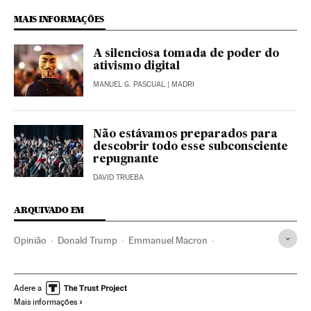
MAIS INFORMAÇÕES
A silenciosa tomada de poder do
ativismo digital
MANUEL G. PASCUAL
| MADRI
Não estávamos preparados para
descobrir todo esse subconsciente
repugnante
DAVID TRUEBA
ARQUIVADO EM
Opinião
Donald Trump
Emmanuel Macron
Liberdade expressão
Democracia
Jornalismo
Política
Fake news
Manipulação informativa
Adere a
Mais informações
Meios comunicação
Comunicação