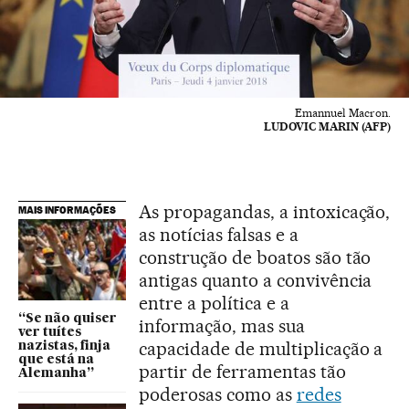
Emannuel Macron.
LUDOVIC MARIN (AFP)
As propagandas, a intoxicação,
MAIS INFORMAÇÕES
as notícias falsas e a
construção de boatos são tão
antigas quanto a convivência
entre a política e a
“Se não quiser
informação, mas sua
ver tuítes
capacidade de multiplicação a
nazistas, finja
que está na
partir de ferramentas tão
Alemanha”
poderosas como as
redes