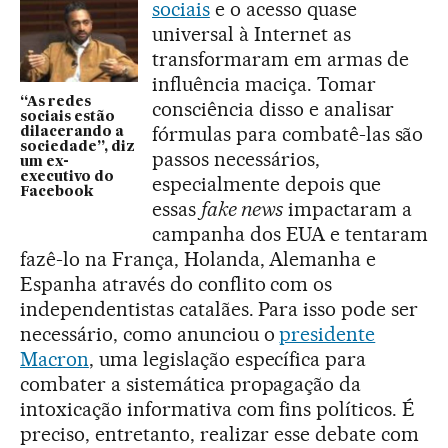
sociais
e o acesso quase
universal à Internet as
transformaram em armas de
influência maciça. Tomar
“As redes
consciência disso e analisar
sociais estão
fórmulas para combatê-las são
dilacerando a
sociedade”, diz
passos necessários,
um ex-
executivo do
especialmente depois que
Facebook
essas
fake news
impactaram a
campanha dos EUA e tentaram
fazê-lo na França, Holanda, Alemanha e
Espanha através do conflito com os
independentistas catalães. Para isso pode ser
necessário, como anunciou o
presidente
Macron
, uma legislação específica para
combater a sistemática propagação da
intoxicação informativa com fins políticos. É
preciso, entretanto, realizar esse debate com