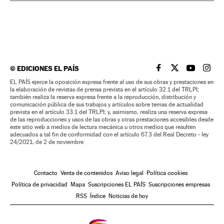
©
EDICIONES EL PAÍS
EL PAÍS BRASIL EN
EL PAÍS BRASI
EL PAÍS B
EL PA
EL PAÍS ejerce la oposición expresa frente al uso de sus obras y prestaciones en
la elaboración de revistas de prensa prevista en el artículo 32.1 del TRLPI;
también realiza la reserva expresa frente a la reproducción, distribución y
comunicación pública de sus trabajos y artículos sobre temas de actualidad
prevista en el artículo 33.1 del TRLPI; y, asimismo, realiza una reserva expresa
de las reproducciones y usos de las obras y otras prestaciones accesibles desde
este sitio web a medios de lectura mecánica u otros medios que resulten
adecuados a tal fin de conformidad con el artículo 67.3 del Real Decreto - ley
24/2021, de 2 de noviembre
Contacto
Venta de contenidos
Aviso legal
Política cookies
Política de privacidad
Mapa
Suscripciones EL PAÍS
Suscripciones empresas
RSS
Índice
Noticias de hoy