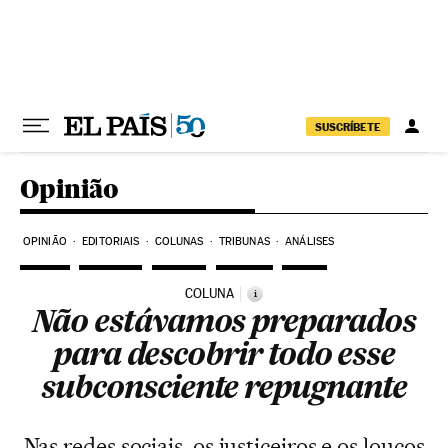
Pular para o conteúdo
SUSCRÍBETE
Opinião
OPINIÃO
EDITORIAIS
COLUNAS
TRIBUNAS
ANÁLISES
COLUNA
i
Não estávamos preparados
para descobrir todo esse
subconsciente repugnante
Nas redes sociais, os justiceiros e os loucos