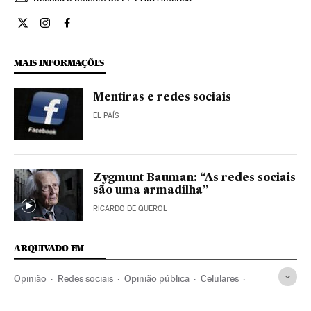
Opiniao El País Brasil en Twitter
Opiniao El País Brasil en Instagram
Opiniao El País Brasil en Facebook
MAIS INFORMAÇÕES
Mentiras e redes sociais
EL PAÍS
Zygmunt Bauman: “As redes sociais
são uma armadilha”
RICARDO DE QUEROL
ARQUIVADO EM
Opinião
Redes sociais
Opinião pública
Celulares
Internet
Telecomunicações
Comunicações
Sociedade