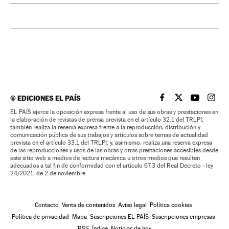
©
EDICIONES EL PAÍS
EL PAÍS BRASIL EN
EL PAÍS BRASI
EL PAÍS B
EL PA
EL PAÍS ejerce la oposición expresa frente al uso de sus obras y prestaciones en
la elaboración de revistas de prensa prevista en el artículo 32.1 del TRLPI;
también realiza la reserva expresa frente a la reproducción, distribución y
comunicación pública de sus trabajos y artículos sobre temas de actualidad
prevista en el artículo 33.1 del TRLPI; y, asimismo, realiza una reserva expresa
de las reproducciones y usos de las obras y otras prestaciones accesibles desde
este sitio web a medios de lectura mecánica u otros medios que resulten
adecuados a tal fin de conformidad con el artículo 67.3 del Real Decreto - ley
24/2021, de 2 de noviembre
Contacto
Venta de contenidos
Aviso legal
Política cookies
Política de privacidad
Mapa
Suscripciones EL PAÍS
Suscripciones empresas
RSS
Índice
Noticias de hoy