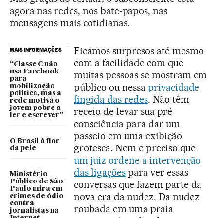
agora nas redes, nos bate-papos, nas
mensagens mais cotidianas.
Ficamos surpresos até mesmo
MAIS INFORMAÇÕES
com a facilidade com que
“Classe C não
usa Facebook
muitas pessoas se mostram em
para
público ou nessa
privacidade
mobilização
política, mas a
fingida das redes
. Não têm
rede motiva o
jovem pobre a
receio de levar sua pré-
ler e escrever”
consciência para dar um
passeio em uma exibição
O Brasil à flor
grotesca. Nem é preciso que
da pele
um juiz ordene a intervenção
das ligações
para ver essas
Ministério
Público de São
conversas que fazem parte da
Paulo mira em
nova era da nudez. Da nudez
crimes de ódio
contra
roubada em uma praia
jornalistas na