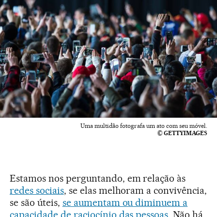
Uma multidão fotografa um ato com seu móvel.
© GETTYIMAGES
Estamos nos perguntando, em relação às
redes sociais
, se elas melhoram a convivência,
se são úteis,
se aumentam ou diminuem a
capacidade de raciocínio das pessoas
. Não há