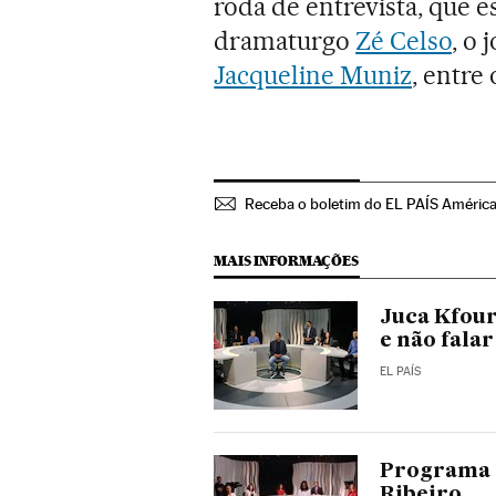
roda de entrevista, que e
dramaturgo
Zé Celso
, o 
Jacqueline Muniz
, entre
Receba o boletim do EL PAÍS Améric
MAIS INFORMAÇÕES
Juca Kfour
e não fala
EL PAÍS
Programa ‘V
Ribeiro