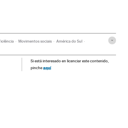
iolência
Movimentos sociais
América do Sul
eres
América
Problemas sociais
Sociedade
Si está interesado en licenciar este contenido,
aquí
pinche