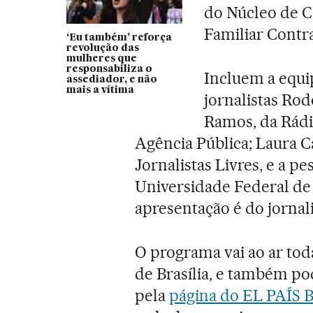
do Núcleo de C
Familiar Contr
‘Eu também’ reforça
revolução das
mulheres que
responsabiliza o
Incluem a equi
assediador, e não
mais a vítima
jornalistas Rod
Ramos, da Rádio
Agência Pública; Laura Ca
Jornalistas Livres, e a p
Universidade Federal de 
apresentação é do jornal
O programa vai ao ar toda
de Brasília, e também pod
pela
página do EL PAÍS B