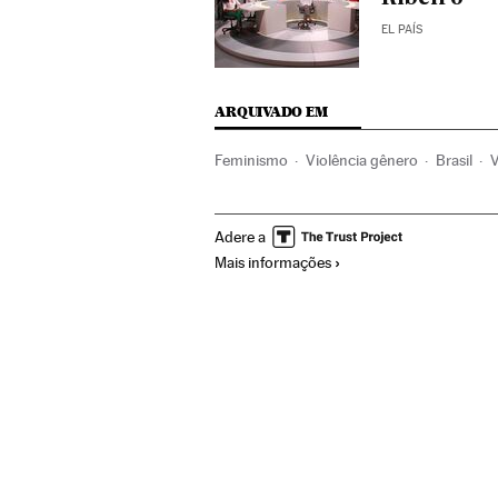
EL PAÍS
ARQUIVADO EM
Feminismo
Violência gênero
Brasil
V
América Latina
Acontecimentos
Mulh
Adere a
Mais informações