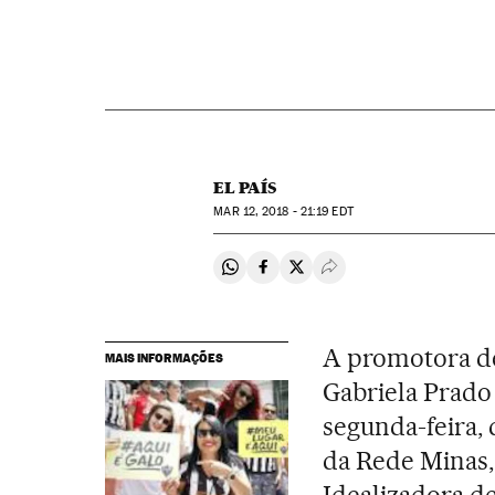
EL PAÍS
MAR
12, 2018 - 21:19
EDT
Compartir en Whatsapp
Compartir en Facebook
Compartir en Twitter
Desplegar Redes Soci
A promotora de
MAIS INFORMAÇÕES
Gabriela Prado
segunda-feira, 
da Rede Minas,
Idealizadora de