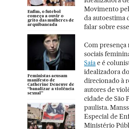
Movimento pela
Enfim, o futebol
da autoestima
começa a ouvir o
grito das mulheres de
arquibancada
falar sobre ess
Com presença 
sociais femini
Saia
e é colunis
idealizadora d
Feministas acusam
direcionado à r
manifesto de
Catherine Deneuve de
autores de vio
“banalizar a violência
sexual”
cidade de São 
paulista. Manss
Especial de En
Ministério Púb