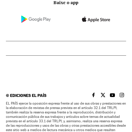
Baixe o app
©
EDICIONES EL PAÍS
EL PAÍS BRASIL EN
EL PAÍS BRASI
EL PAÍS B
EL PA
EL PAÍS ejerce la oposición expresa frente al uso de sus obras y prestaciones en
la elaboración de revistas de prensa prevista en el artículo 32.1 del TRLPI;
también realiza la reserva expresa frente a la reproducción, distribución y
comunicación pública de sus trabajos y artículos sobre temas de actualidad
prevista en el artículo 33.1 del TRLPI; y, asimismo, realiza una reserva expresa
de las reproducciones y usos de las obras y otras prestaciones accesibles desde
este sitio web a medios de lectura mecánica u otros medios que resulten