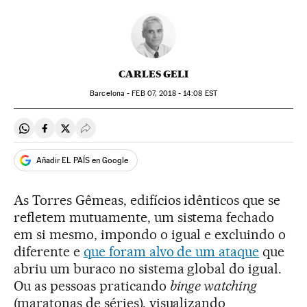
CARLES GELI
Barcelona -
FEB
07, 2018 - 14:08
EST
Compartir en Whatsapp
Compartir en Facebook
Compartir en Twitter
Desplegar Redes Sociales
Añadir EL PAÍS en Google
As Torres Gêmeas, edifícios idênticos que se
refletem mutuamente, um sistema fechado
em si mesmo, impondo o igual e excluindo o
diferente e
que foram alvo de um ataque
que
abriu um buraco no sistema global do igual.
Ou as pessoas praticando
binge watching
(maratonas de séries), visualizando