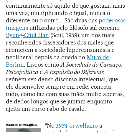
continuamente só aquilo de que gostam: mais
uma vez, multiplicando o igual, nunca o
diferente ou o outro... São duas das
poderosas
imagens
utilizadas pelo filósofo sul coreano
Byung-Chul Han
(Seul, 1959), um dos mais
reconhecidos dissecadores dos males que
acometem a sociedade hiperconsumista e
neoliberal depois da queda do
Muro de
Berli
m
. Livros como
A Sociedade do Cansaço
,
Psicopolítica
e
A Expulsão do Diferente
reúnem seu denso discurso intelectual, que
ele desenvolve sempre em rede: conecta
tudo, como faz com suas mãos muito abertas,
de dedos longos que se juntam enquanto
ajeita um curto rabo de cavalo.
“No
1984
orwelliano
a
MAIS INFORMAÇÕES