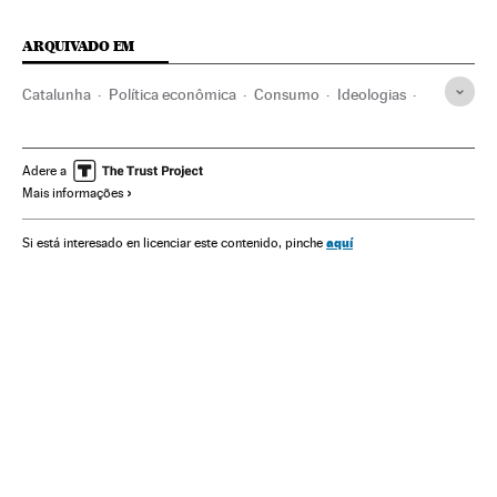
ARQUIVADO EM
Catalunha
Política econômica
Consumo
Ideologias
Informática
Tecnologia
Telecomunicações
Espanha
Cultura
Economia
Big data
Byung-Chul Han
Adere a
Mais informações
Neoliberalismo
Consumismo
Dados analíticos
Filosofia
Banco dados
Hábitos consumo
aquí
Si está interesado en licenciar este contenido, pinche
Tecnologias informação
Indústria
Política
Comunicações
Ciência