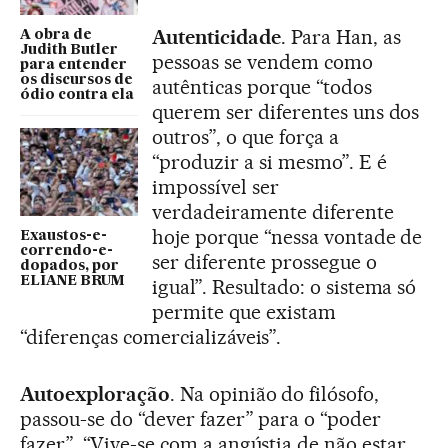
Autenticidade
. Para Han, as
A obra de
Judith Butler
pessoas se vendem como
para entender
os discursos de
autênticas porque “todos
ódio contra ela
querem ser diferentes uns dos
outros”, o que força a
“produzir a si mesmo”. E é
impossível ser
verdadeiramente diferente
hoje porque “nessa vontade de
Exaustos-e-
correndo-e-
ser diferente prossegue o
dopados, por
ELIANE BRUM
igual”. Resultado: o sistema só
permite que existam
“diferenças comercializáveis”.
Autoexploração
. Na opinião do filósofo,
passou-se do “dever fazer” para o “poder
fazer”. “Vive-se com a angústia de não estar