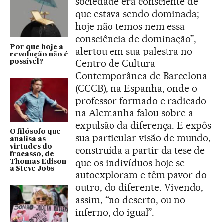
sociedade era consciente de
que estava sendo dominada;
hoje não temos nem essa
consciência de dominação”,
Por que hoje a
alertou em sua palestra no
revolução não é
Centro de Cultura
possível?
Contemporânea de Barcelona
(CCCB), na Espanha, onde o
professor formado e radicado
na Alemanha falou sobre a
expulsão da diferença. E expôs
O filósofo que
sua particular visão de mundo,
analisa as
virtudes do
construída a partir da tese de
fracasso, de
que os indivíduos hoje se
Thomas Edison
a Steve Jobs
autoexploram e têm pavor do
outro, do diferente. Vivendo,
assim, “no deserto, ou no
inferno, do igual”.