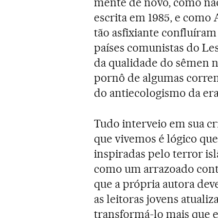
mente de novo, como nã
escrita em 1985, e como 
tão asfixiante confluíram 
países comunistas do Les
da qualidade do sêmen no
pornô de algumas corren
do antiecologismo da er
Tudo interveio em sua c
que vivemos é lógico qu
inspiradas pelo terror i
como um arrazoado contra
que a própria autora dev
as leitoras jovens atualiz
transformá-lo mais que 