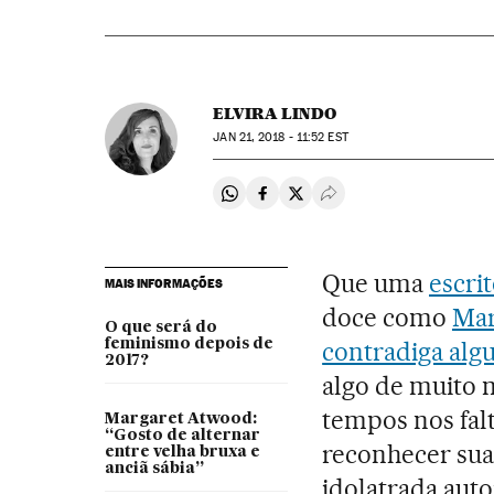
ELVIRA LINDO
JAN
21, 2018 - 11:52
EST
Compartir en Whatsapp
Compartir en Facebook
Compartir en Twitter
Desplegar Redes Soci
Que uma
escri
MAIS INFORMAÇÕES
doce como
Mar
O que será do
feminismo depois de
contradiga alg
2017?
algo de muito m
tempos nos fal
Margaret Atwood:
“Gosto de alternar
reconhecer sua
entre velha bruxa e
anciã sábia”
idolatrada aut