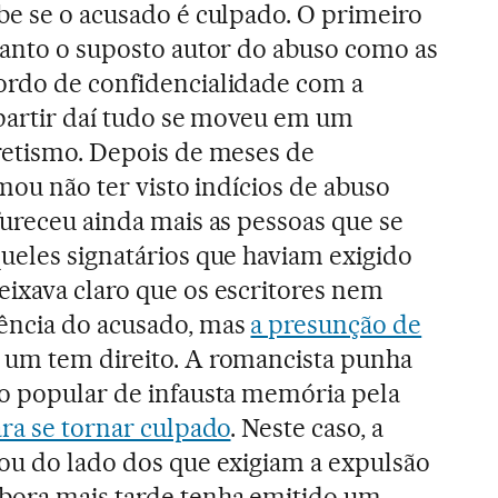
be se o acusado é culpado. O primeiro
tanto o suposto autor do abuso como as
ordo de confidencialidade com a
partir daí tudo se moveu em um
retismo. Depois de meses de
rmou não ter visto indícios de abuso
fureceu ainda mais as pessoas que se
ueles signatários que haviam exigido
ixava claro que os escritores nem
ência do acusado, mas
a presunção de
 um tem direito. A romancista punha
o popular de infausta memória pela
ara se tornar culpado
. Neste caso, a
ou do lado dos que exigiam a expulsão
bora mais tarde tenha emitido um