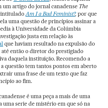
 um artigo do jornal canadense
The
, intitulado
Am I a Bad Feminist?
,
por que
 ela uma questão de princípios assinar a
 pedia à Universidade da Colúmbia
vestigação justa em relação às
al
que haviam resultado na expulsão do
 até então o diretor do prestigiado
tiva daquela instituição. Recomendo a
e a questão tem tantos pontos em aberto
xtrair uma frase de um texto que faz
ncípio ao fim.
a canadense é uma peça a mais de uma
ra uma serie de mistério em que só na