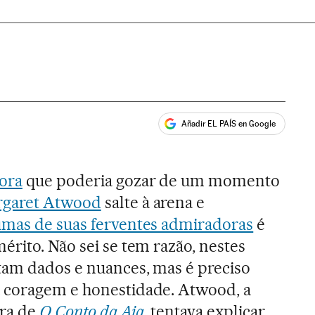
Añadir EL PAÍS en Google
ales
tora
que poderia gozar de um momento
garet Atwood
salte à arena e
umas de suas ferventes admiradoras
é
érito. Não sei se tem razão, nestes
tam dados e nuances, mas é preciso
 coragem e honestidade. Atwood, a
ora de
O Conto da Aia
, tentava explicar