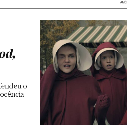
AMÉ
od,
fendeu o
nocência