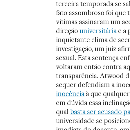
terceira temporada se sa
fato assombroso foi que 
vítimas assinaram um ac
direção
universitária
e a 
inquietante clima de sec
investigação, um juiz afi
sexual. Esta sentença en
voltaram então contra aq
transparência. Atwood de
sequer defendiam a inoc
inocência
à que qualquer
em dúvida essa inclinaçã
qual
basta ser acusado p
universidade se posicion
imediata do docente, em