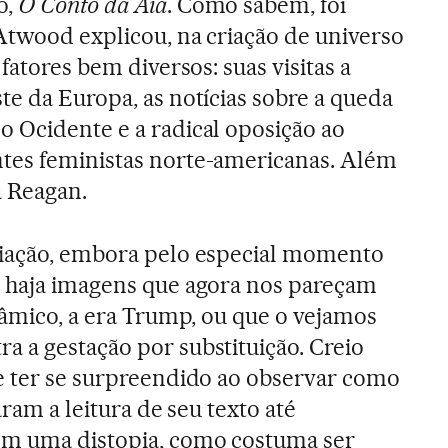
o,
O Conto da Aia
. Como sabem, foi
Atwood explicou, na criação de universo
fatores bem diversos: suas visitas a
te da Europa, as notícias sobre a queda
 Ocidente e a radical oposição ao
tes feministas norte-americanas. Além
a Reagan.
riação, embora pelo especial momento
e haja imagens que agora nos pareçam
slâmico, a era Trump, ou que o vejamos
 a gestação por substituição. Creio
e ter se surpreendido ao observar como
aram a leitura de seu texto até
em uma distopia, como costuma ser