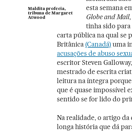
esta semana em
Maldita profecia,
tribuna de Margaret
Globe and Mail
Atwood
tinha sido para
carta pública na qual se
Britânica
(Canadá)
uma in
acusações de abuso sexu
escritor Steven Galloway,
mestrado de escrita cria
leitura na íntegra porqu
que é quase impossível e
sentido se for lido do pri
Na realidade, o artigo d
longa história que dá pa