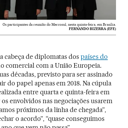
Os participantes da reunião do Mercosul, nesta quinta-feira, em Brasília.
FERNANDO BIZERRA (EFE)
da cabeça de diplomatas dos
países do
do comercial com a União Europeia.
as décadas, previsto para ser assinado
sair do papel apenas em 2018. Na cúpula
alizada entre quarta e quinta-feira em
r os envolvidos nas negociações usarem
tamos próximos da linha de chegada”,
echar o acordo”, “quase conseguimos
o ano que vem não passa”.