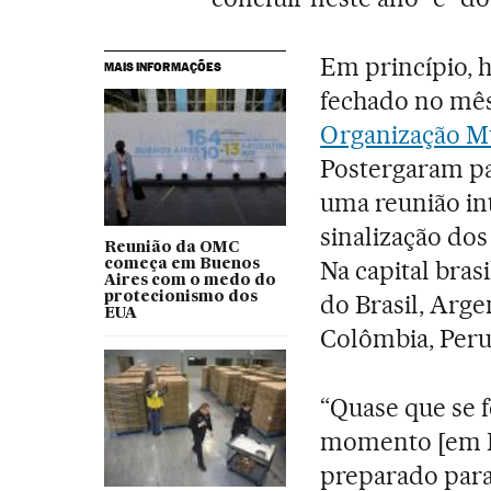
Em princípio, h
MAIS INFORMAÇÕES
fechado no mê
Organização M
Postergaram pa
uma reunião in
sinalização do
Reunião da OMC
Na capital bras
começa em Buenos
Aires com o medo do
protecionismo dos
do Brasil, Argen
EUA
Colômbia, Peru
“Quase que se 
momento [em Br
preparado para