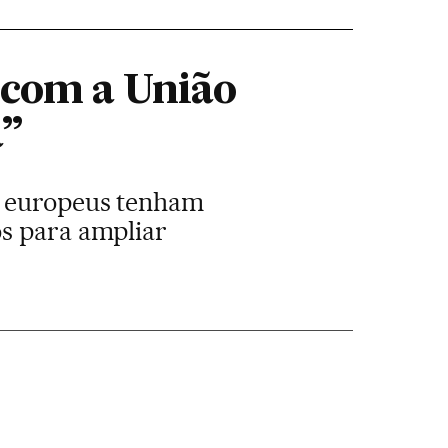
 com a União
a”
a europeus tenham
os para ampliar