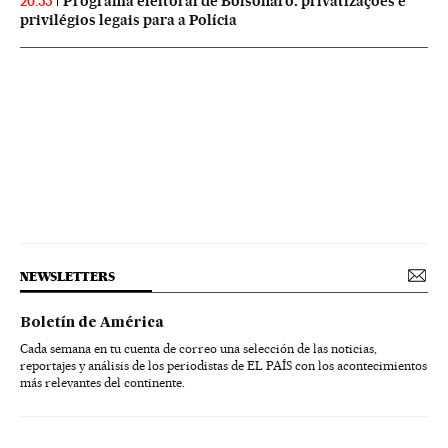
Programa eleitoral de Bolsonaro: privatizações e
20:55
privilégios legais para a Polícia
NEWSLETTERS
Boletín de América
Cada semana en tu cuenta de correo una selección de las noticias,
reportajes y análisis de los periodistas de EL PAÍS con los acontecimientos
más relevantes del continente.