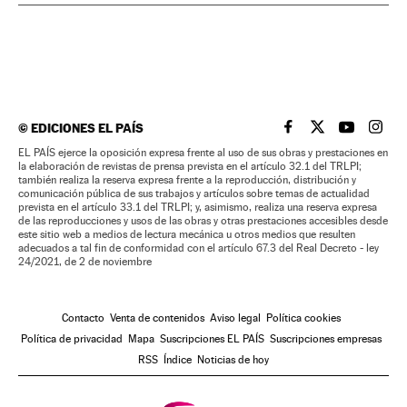
©
EDICIONES EL PAÍS
EL PAÍS BRASIL EN
EL PAÍS BRASI
EL PAÍS B
EL PA
EL PAÍS ejerce la oposición expresa frente al uso de sus obras y prestaciones en
la elaboración de revistas de prensa prevista en el artículo 32.1 del TRLPI;
también realiza la reserva expresa frente a la reproducción, distribución y
comunicación pública de sus trabajos y artículos sobre temas de actualidad
prevista en el artículo 33.1 del TRLPI; y, asimismo, realiza una reserva expresa
de las reproducciones y usos de las obras y otras prestaciones accesibles desde
este sitio web a medios de lectura mecánica u otros medios que resulten
adecuados a tal fin de conformidad con el artículo 67.3 del Real Decreto - ley
24/2021, de 2 de noviembre
Contacto
Venta de contenidos
Aviso legal
Política cookies
Política de privacidad
Mapa
Suscripciones EL PAÍS
Suscripciones empresas
RSS
Índice
Noticias de hoy