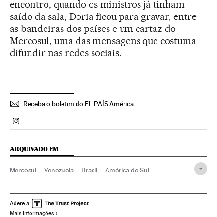
encontro, quando os ministros já tinham
saído da sala, Doria ficou para gravar, entre
as bandeiras dos países e um cartaz do
Mercosul, uma das mensagens que costuma
difundir nas redes sociais.
Receba o boletim do EL PAÍS América
Politica El País Brasil en Instagram
ARQUIVADO EM
Mercosul
Venezuela
Brasil
América do Sul
América Latina
América
Organizações internacionais
Relações exteriores
Adere a
Mais informações