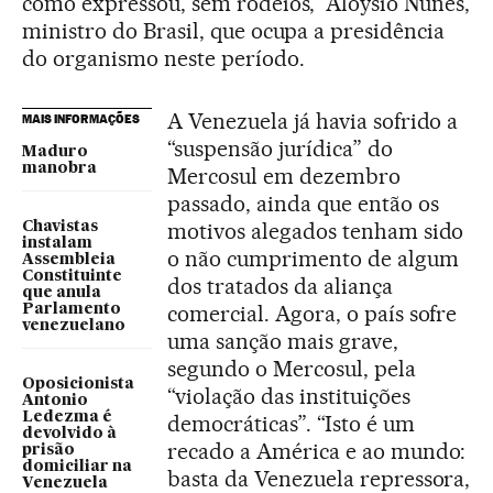
como expressou, sem rodeios, Aloysio Nunes,
ministro do Brasil, que ocupa a presidência
do organismo neste período.
A Venezuela já havia sofrido a
MAIS INFORMAÇÕES
“suspensão jurídica” do
Maduro
manobra
Mercosul em dezembro
passado, ainda que então os
motivos alegados tenham sido
Chavistas
instalam
o não cumprimento de algum
Assembleia
Constituinte
dos tratados da aliança
que anula
comercial. Agora, o país sofre
Parlamento
venezuelano
uma sanção mais grave,
segundo o Mercosul, pela
Oposicionista
“violação das instituições
Antonio
Ledezma é
democráticas”. “Isto é um
devolvido à
recado a América e ao mundo:
prisão
domiciliar na
basta da Venezuela repressora,
Venezuela