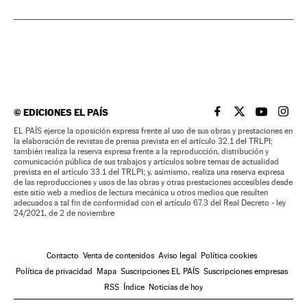
©
EDICIONES EL PAÍS
EL PAÍS BRASIL EN
EL PAÍS BRASI
EL PAÍS B
EL PA
EL PAÍS ejerce la oposición expresa frente al uso de sus obras y prestaciones en
la elaboración de revistas de prensa prevista en el artículo 32.1 del TRLPI;
también realiza la reserva expresa frente a la reproducción, distribución y
comunicación pública de sus trabajos y artículos sobre temas de actualidad
prevista en el artículo 33.1 del TRLPI; y, asimismo, realiza una reserva expresa
de las reproducciones y usos de las obras y otras prestaciones accesibles desde
este sitio web a medios de lectura mecánica u otros medios que resulten
adecuados a tal fin de conformidad con el artículo 67.3 del Real Decreto - ley
24/2021, de 2 de noviembre
Contacto
Venta de contenidos
Aviso legal
Política cookies
Política de privacidad
Mapa
Suscripciones EL PAÍS
Suscripciones empresas
RSS
Índice
Noticias de hoy