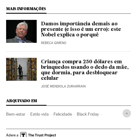
MAIS INFORMAÇÕES
Damos importância demais ao
presente (e isso é um erro): este
Nobel explica o porquê
REBECA GIMENO
Criança compra 250 dólares em
brinquedos usando o dedo da mãe,
que dormia, para desbloquear
celular
JOSÉ MENDIOLA ZURIARRAIN
ARQUIVADO EM
Bem-estar
Estilo vida
Felicidade
Black Friday
Compras
Acción de gracias
Emoções
Psicologia
Hábitos consumo
Consumidores
Consumo
Verne
Adere a