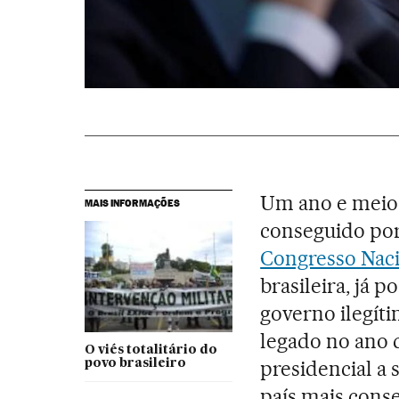
Um ano e meio
MAIS INFORMAÇÕES
conseguido por
Congresso Nac
brasileira, já
governo ilegít
legado no ano 
O viés totalitário do
presidencial a
povo brasileiro
país mais conse