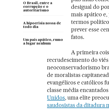
O Brasil, entre a
desigual do pon
corrupção e o
autoritarismo
mais apático e,
termos político
A hipocrisia nossa de
todo dia
prever esse cen
fatos.
Um país apático, rumo
a lugar nenhum
A primeira coi
recrudescimento do viés 
neoconservadorismo bras
de moralistas capitanead
evangélicos e católicos f
classe média encantados
Unidos
, uma elite preoc
saudosistas da ditadura m