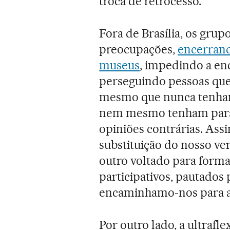
troca de retrocesso.
Fora de Brasília, os grup
preocupações,
encerrand
museus
, impedindo a en
perseguindo pessoas que
mesmo que nunca tenham
nem mesmo tenham parad
opiniões contrárias. Ass
substituição do nosso v
outro voltado para forma
participativos, pautados 
encaminhamo-nos para a
Por outro lado, a ultrafle