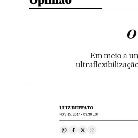
Opinião
O
Em meio a uma
ultraflexibilizaçã
LUIZ RUFFATO
NOV
15, 2017 - 09:36
EST
Compartir en Whatsapp
Compartir en Facebook
Compartir en Twitter
Desplegar Redes Soci