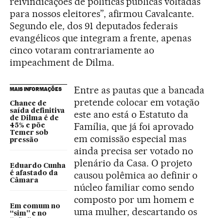
reivindicações de políticas publicas voltadas
para nossos eleitores”, afirmou Cavalcante.
Segundo ele, dos 91 deputados federais
evangélicos que integram a frente, apenas
cinco votaram contrariamente ao
impeachment de Dilma.
Entre as pautas que a bancada
MAIS INFORMAÇÕES
pretende colocar em votação
Chance de
saída definitiva
este ano está o Estatuto da
de Dilma é de
Família, que já foi aprovado
45% e põe
Temer sob
em comissão especial mas
pressão
ainda precisa ser votado no
plenário da Casa. O projeto
Eduardo Cunha
causou polêmica ao definir o
é afastado da
Câmara
núcleo familiar como sendo
composto por um homem e
Em comum no
uma mulher, descartando os
“sim” e no