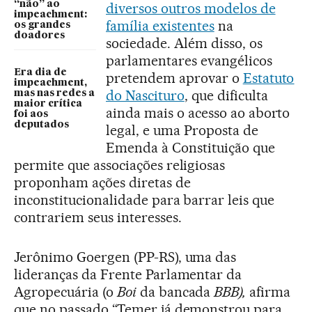
“não” ao
diversos outros modelos de
impeachment:
família existentes
na
os grandes
doadores
sociedade. Além disso, os
parlamentares evangélicos
Era dia de
pretendem aprovar o
Estatuto
impeachment,
do Nascituro
, que dificulta
mas nas redes a
maior crítica
ainda mais o acesso ao aborto
foi aos
deputados
legal, e uma Proposta de
Emenda à Constituição que
permite que associações religiosas
proponham ações diretas de
inconstitucionalidade para barrar leis que
contrariem seus interesses.
Jerônimo Goergen (PP-RS), uma das
lideranças da Frente Parlamentar da
Agropecuária (o
Boi
da bancada
BBB),
afirma
que no passado “Temer já demonstrou para