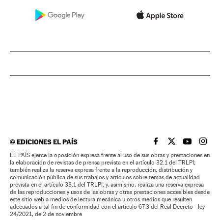
©
EDICIONES EL PAÍS
EL PAÍS BRASIL EN
EL PAÍS BRASI
EL PAÍS B
EL PA
EL PAÍS ejerce la oposición expresa frente al uso de sus obras y prestaciones en
la elaboración de revistas de prensa prevista en el artículo 32.1 del TRLPI;
también realiza la reserva expresa frente a la reproducción, distribución y
comunicación pública de sus trabajos y artículos sobre temas de actualidad
prevista en el artículo 33.1 del TRLPI; y, asimismo, realiza una reserva expresa
de las reproducciones y usos de las obras y otras prestaciones accesibles desde
este sitio web a medios de lectura mecánica u otros medios que resulten
adecuados a tal fin de conformidad con el artículo 67.3 del Real Decreto - ley
24/2021, de 2 de noviembre