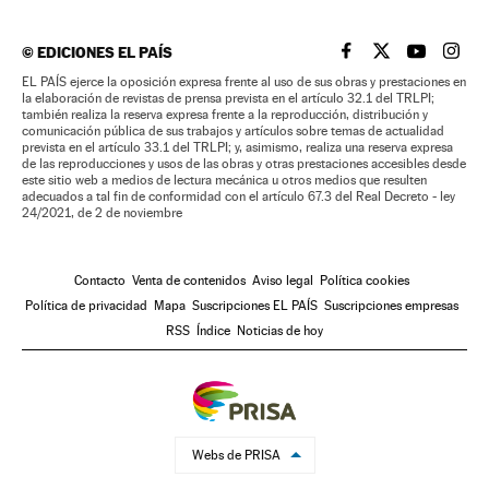
©
EDICIONES EL PAÍS
EL PAÍS BRASIL EN
EL PAÍS BRASI
EL PAÍS B
EL PA
EL PAÍS ejerce la oposición expresa frente al uso de sus obras y prestaciones en
la elaboración de revistas de prensa prevista en el artículo 32.1 del TRLPI;
también realiza la reserva expresa frente a la reproducción, distribución y
comunicación pública de sus trabajos y artículos sobre temas de actualidad
prevista en el artículo 33.1 del TRLPI; y, asimismo, realiza una reserva expresa
de las reproducciones y usos de las obras y otras prestaciones accesibles desde
este sitio web a medios de lectura mecánica u otros medios que resulten
adecuados a tal fin de conformidad con el artículo 67.3 del Real Decreto - ley
24/2021, de 2 de noviembre
Contacto
Venta de contenidos
Aviso legal
Política cookies
Política de privacidad
Mapa
Suscripciones EL PAÍS
Suscripciones empresas
RSS
Índice
Noticias de hoy
Webs de PRISA