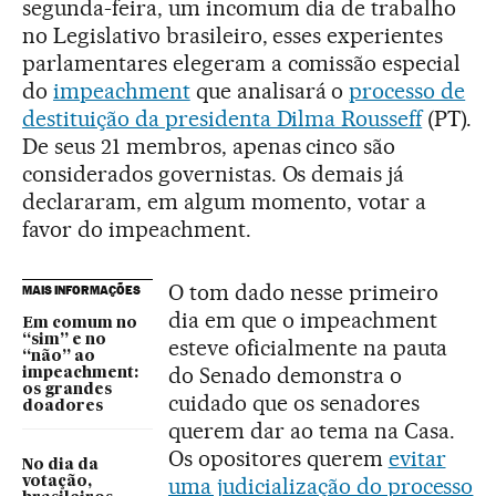
segunda-feira, um incomum dia de trabalho
no Legislativo brasileiro, esses experientes
parlamentares elegeram a comissão especial
do
impeachment
que analisará o
processo de
destituição da presidenta Dilma Rousseff
(PT).
De seus 21 membros, apenas cinco são
considerados governistas. Os demais já
declararam, em algum momento, votar a
favor do impeachment.
O tom dado nesse primeiro
MAIS INFORMAÇÕES
dia em que o impeachment
Em comum no
“sim” e no
esteve oficialmente na pauta
“não” ao
do Senado demonstra o
impeachment:
os grandes
cuidado que os senadores
doadores
querem dar ao tema na Casa.
Os opositores querem
evitar
No dia da
uma judicialização do processo
votação,