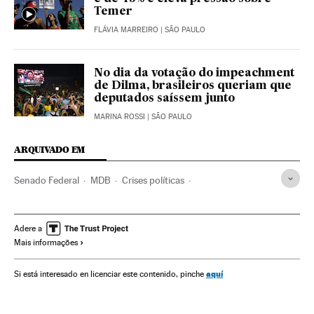
Temer
FLÁVIA MARREIRO
| SÃO PAULO
No dia da votação do impeachment
de Dilma, brasileiros queriam que
deputados saíssem junto
MARINA ROSSI
| SÃO PAULO
ARQUIVADO EM
Senado Federal
MDB
Crises políticas
Câmara Deputados
Impeachment
Dilma Rousseff
Destituições políticas
Presidente Brasil
Adere a
Mais informações
Congresso Nacional
Presidência Brasil
Atividade legislativa
Conflitos políticos
Brasil
aquí
Si está interesado en licenciar este contenido, pinche
Parlamento
Governo Brasil
América