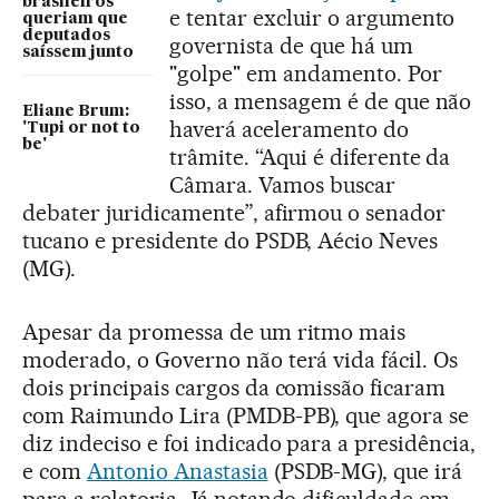
brasileiros
e tentar excluir o argumento
queriam que
deputados
governista de que há um
saíssem junto
"golpe" em andamento. Por
isso, a mensagem é de que não
Eliane Brum:
haverá aceleramento do
'Tupi or not to
be'
trâmite. “Aqui é diferente da
Câmara. Vamos buscar
debater juridicamente”, afirmou o senador
tucano e presidente do PSDB, Aécio Neves
(MG).
Apesar da promessa de um ritmo mais
moderado, o Governo não terá vida fácil. Os
dois principais cargos da comissão ficaram
com Raimundo Lira (PMDB-PB), que agora se
diz indeciso e foi indicado para a presidência,
e com
Antonio Anastasia
(PSDB-MG), que irá