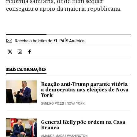
reforma sanitária, onde nem sequer
conseguiu o apoio da maioria republicana.
Receba o boletim do EL PAÍS América
Internacional El País Brasil en Twitter
Internacional El País Brasil en Instagram
Internacional El País Brasil en Facebook
MAIS INFORMAÇÕES
Reação anti-Trump garante vitória
a democratas nas eleições de Nova
York
SANDRO POZZI
| NOVA YORK
General Kelly põe ordem na Casa
Branca
AMANDA MARS
| WASHINGTON