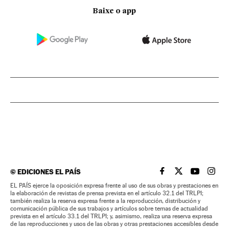
Baixe o app
©
EDICIONES EL PAÍS
EL PAÍS BRASIL EN
EL PAÍS BRASI
EL PAÍS B
EL PA
EL PAÍS ejerce la oposición expresa frente al uso de sus obras y prestaciones en
la elaboración de revistas de prensa prevista en el artículo 32.1 del TRLPI;
también realiza la reserva expresa frente a la reproducción, distribución y
comunicación pública de sus trabajos y artículos sobre temas de actualidad
prevista en el artículo 33.1 del TRLPI; y, asimismo, realiza una reserva expresa
de las reproducciones y usos de las obras y otras prestaciones accesibles desde