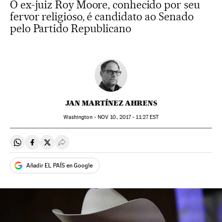
O ex-juiz Roy Moore, conhecido por seu
fervor religioso, é candidato ao Senado
pelo Partido Republicano
JAN MARTÍNEZ AHRENS
Washington -
NOV
10, 2017 - 11:27
EST
Compartir en Whatsapp
Compartir en Facebook
Compartir en Twitter
Desplegar Redes Sociales
Añadir EL PAÍS en Google