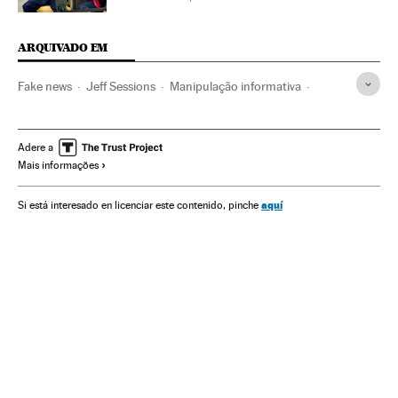
ARQUIVADO EM
Fake news
Jeff Sessions
Manipulação informativa
Alabama
Donald Trump
Partido Republicano EUA
Escândalos políticos
Abuso menores
Abusos sexuais
Adere a
Mais informações
Agressões sexuais
Estados Unidos
América do Norte
Crimes sexuais
Partidos políticos
Delitos
América
aquí
Si está interesado en licenciar este contenido, pinche
Meios comunicação
Comunicação
Menores
Grupos sociais
Sociedade
Violencia sexual