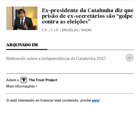
Ex-presidente da Catalunha diz que
prisão de ex-secretários são “golpe
contra as eleições”
C.P.
/
F.J.P.
| BRUXELAS / MADRI
ARQUIVADO EM
Referendo sobre a Independência da Catalunha 2017
Autodeterminação
Generalitat Catalunha
Catalunha
Referendo
Conflitos políticos
Eleições
Adere a
Mais informações
Gobierno autonómico
Política autonómica
Comunidades autónomas
Administração autônoma
aquí
Si está interesado en licenciar este contenido, pinche
Administração pública
Política
Espanha