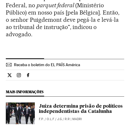
Federal, no
parquet federal
(Ministério
Público) em nosso país [pela Bélgica]. Então,
o senhor Puigdemont deve pegá-la e levá-la
ao tribunal de instrução", indicou o
advogado.
Receba o boletim do EL PAÍS América
Internacional El País Brasil en Twitter
Internacional El País Brasil en Instagram
Internacional El País Brasil en Facebook
MAIS INFORMAÇÕES
Juíza determina prisão de políticos
independentistas da Catalunha
F.P.
/
O.L.F
/
J.G
/
R.R
| MADRI