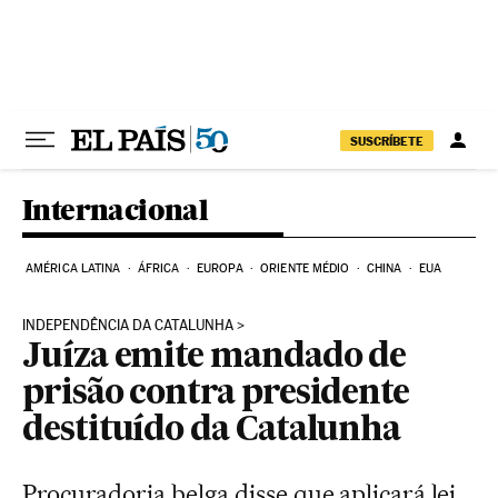
Pular para o conteúdo
SUSCRÍBETE
Internacional
AMÉRICA LATINA
ÁFRICA
EUROPA
ORIENTE MÉDIO
CHINA
EUA
INDEPENDÊNCIA DA CATALUNHA
Juíza emite mandado de
prisão contra presidente
destituído da Catalunha
Procuradoria belga disse que aplicará lei