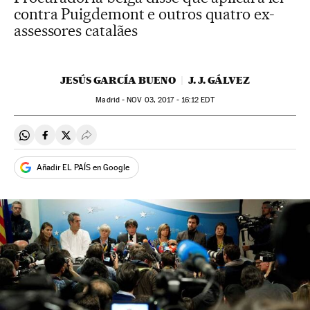
contra Puigdemont e outros quatro ex-
assessores catalães
JESÚS GARCÍA BUENO
J. J. GÁLVEZ
Madrid -
NOV
03, 2017 - 16:12
EDT
Compartir en Whatsapp
Compartir en Facebook
Compartir en Twitter
Desplegar Redes Sociales
Añadir EL PAÍS en Google