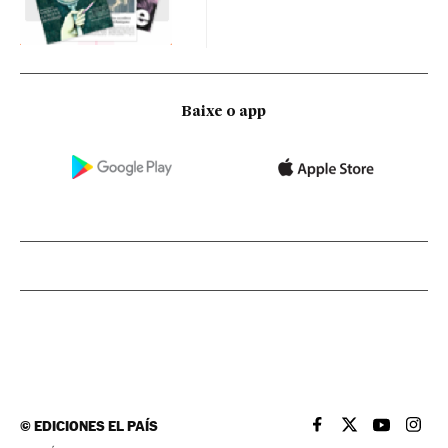
Baixe o app
©
EDICIONES EL PAÍS
EL PAÍS BRASIL EN
EL PAÍS BRASI
EL PAÍS B
EL PA