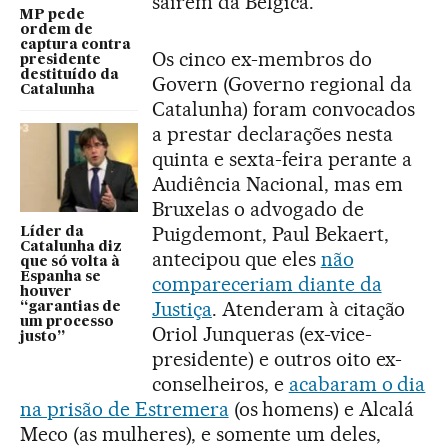
saírem da Bélgica.
MP pede
ordem de
captura contra
Os cinco ex-membros do
presidente
destituído da
Govern (Governo regional da
Catalunha
Catalunha) foram convocados
a prestar declarações nesta
quinta e sexta-feira perante a
Audiência Nacional, mas em
Bruxelas o advogado de
Puigdemont, Paul Bekaert,
Líder da
Catalunha diz
antecipou que eles
não
que só volta à
Espanha se
compareceriam diante da
houver
Justiça
. Atenderam à citação
“garantias de
um processo
Oriol Junqueras (ex-vice-
justo”
presidente) e outros oito ex-
conselheiros, e
acabaram o dia
na prisão de Estremera
(os homens) e Alcalá
Meco (as mulheres), e somente um deles,