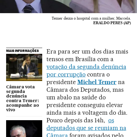
Temer deixa o hospital com a mulher, Marcela.
ERALDO PERES (AP)
Era para ser um dos dias mais
MAIS INFORMAÇÕES
tensos em Brasília com a
votação da segunda denúncia
por corrupção
contra o
presidente
Michel Temer
na
Câmara vota
Câmara dos Deputados, mas
segunda
um abalo na saúde do
denúncia
contra Temer:
presidente conseguiu elevar
acompanhe ao
vivo
ainda mais a voltagem do dia.
Pouco depois das 14h,
os
deputados que se reuniam na
Câmara
foram avisados pelo