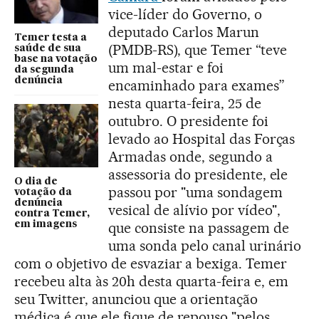
vice-líder do Governo, o
deputado Carlos Marun
Temer testa a
(PMDB-RS), que Temer “teve
saúde de sua
base na votação
um mal-estar e foi
da segunda
denúncia
encaminhado para exames”
nesta quarta-feira, 25 de
outubro. O presidente foi
levado ao Hospital das Forças
Armadas onde, segundo a
assessoria do presidente, ele
O dia de
passou por "uma sondagem
votação da
denúncia
vesical de alívio por vídeo",
contra Temer,
em imagens
que consiste na passagem de
uma sonda pelo canal urinário
com o objetivo de esvaziar a bexiga. Temer
recebeu alta às 20h desta quarta-feira e, em
seu Twitter, anunciou que a orientação
médica é que ele fique de repouso "pelos