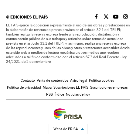
©
EDICIONES EL PAÍS
EL PAÍS BRASIL EN
EL PAÍS BRASI
EL PAÍS B
EL PA
EL PAÍS ejerce la oposición expresa frente al uso de sus obras y prestaciones en
la elaboración de revistas de prensa prevista en el artículo 32.1 del TRLPI;
también realiza la reserva expresa frente a la reproducción, distribución y
comunicación pública de sus trabajos y artículos sobre temas de actualidad
prevista en el artículo 33.1 del TRLPI; y, asimismo, realiza una reserva expresa
de las reproducciones y usos de las obras y otras prestaciones accesibles desde
este sitio web a medios de lectura mecánica u otros medios que resulten
adecuados a tal fin de conformidad con el artículo 67.3 del Real Decreto - ley
24/2021, de 2 de noviembre
Contacto
Venta de contenidos
Aviso legal
Política cookies
Política de privacidad
Mapa
Suscripciones EL PAÍS
Suscripciones empresas
RSS
Índice
Noticias de hoy
Webs de PRISA