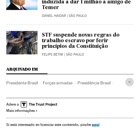
induzida a dar 1 milhão a amigo de
Temer
DANIEL HAIDAR
| SÃO PAULO
STF suspende novas regras do
trabalho escravo por ferir
princípios da Constituição
FELIPE BETIM
| SÃO PAULO
ARQUIVADO EM
Presidente Brasil
Forças armadas
Presidência Brasil
Congresso Nacional
Brasil
Governo Brasil
Parlamento
Conflitos políticos
Partidos políticos
Adere a
Mais informações
Governo
Rodrigo Maia
Defesa
América
Administração Estado
Política
Administração pública
aquí
Si está interesado en licenciar este contenido, pinche
Saúde
MDB
Exército Brasileiro
Urologia