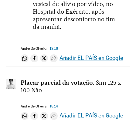
vesical de alívio por vídeo, no
Hospital do Exército, após
apresentar desconforto no fim
da manhã.
André De Oliveira
18:16
Añadir EL PAÍS en Google
Compartir en Whatsapp
Compartir en Facebook
Compartir en Twitter
Desplegar Redes Sociales
Placar parcial da votação
: Sim 125 x
100 Não
André De Oliveira
18:14
Añadir EL PAÍS en Google
Compartir en Whatsapp
Compartir en Facebook
Compartir en Twitter
Desplegar Redes Sociales