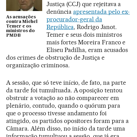
Justiça (CCJ) que rejeitava a
denúncia
apresentada pelo ex-
As acusações
procurador-geral da
contra Michel
República
, Rodrigo Janot.
Temer e os
ministros do
Temer e seus dois ministros
PMDB
mais fortes Moreira Franco e
Eliseu Padilha, eram acusados
dos crimes de obstrução de Justiça e
organização criminosa.
A sessão, que só teve início, de fato, na parte
da tarde foi tumultuada. A oposição tentou
obstruir a votação ao não comparecer em
plenário, contudo, quando o quórum para
que o processo tivesse andamento foi
atingido, os partidos opositores foram para a
Câmara. Além disso, no início da tarde uma
informação tumultuou a sessão, que já era