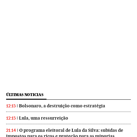
ÚLTIMAS NOTICIAS
Bolsonaro, a destruição como estratégia
12:15
Lula, uma ressurreição
12:15
O programa eleitoral de Lula da Silva: subidas de
21:14
impostos para os ricos e proteção para as minorias