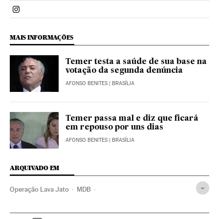
Politica El País Brasil en Instagram
MAIS INFORMAÇÕES
Temer testa a saúde de sua base na
votação da segunda denúncia
AFONSO BENITES
| BRASÍLIA
Temer passa mal e diz que ficará
em repouso por uns dias
AFONSO BENITES
| BRASÍLIA
ARQUIVADO EM
Operação Lava Jato
MDB
Procuradoria-Geral República
Joesley Batista
STF