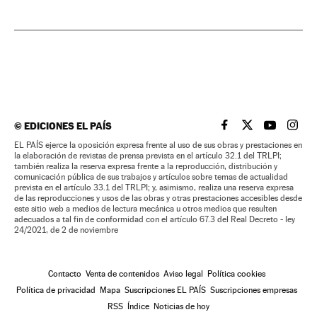
©
EDICIONES EL PAÍS
EL PAÍS BRASIL EN
EL PAÍS BRASI
EL PAÍS B
EL PA
EL PAÍS ejerce la oposición expresa frente al uso de sus obras y prestaciones en
la elaboración de revistas de prensa prevista en el artículo 32.1 del TRLPI;
también realiza la reserva expresa frente a la reproducción, distribución y
comunicación pública de sus trabajos y artículos sobre temas de actualidad
prevista en el artículo 33.1 del TRLPI; y, asimismo, realiza una reserva expresa
de las reproducciones y usos de las obras y otras prestaciones accesibles desde
este sitio web a medios de lectura mecánica u otros medios que resulten
adecuados a tal fin de conformidad con el artículo 67.3 del Real Decreto - ley
24/2021, de 2 de noviembre
Contacto
Venta de contenidos
Aviso legal
Política cookies
Política de privacidad
Mapa
Suscripciones EL PAÍS
Suscripciones empresas
RSS
Índice
Noticias de hoy