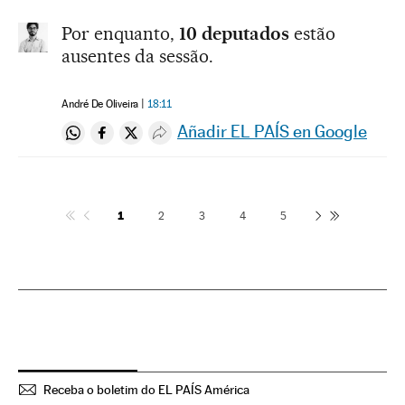
Por enquanto,
10 deputados
estão
ausentes da sessão.
André De Oliveira
18:11
Añadir EL PAÍS en Google
Compartir en Whatsapp
Compartir en Facebook
Compartir en Twitter
Desplegar Redes Sociales
1
2
3
4
5
Receba o boletim do EL PAÍS América