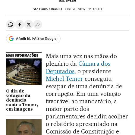
EL PAÍS
São Paulo / Brasília -
OCT
26, 2017 - 11:17
EDT
Compartir en Whatsapp
Compartir en Facebook
Compartir en Twitter
Desplegar Redes Sociales
Añadir EL PAÍS en Google
Mais uma vez nas mãos do
MAIS INFORMAÇÕES
plenário da
Câmara dos
Deputados
, o presidente
Michel Temer
conseguiu
escapar de uma denúncia de
O dia de
corrupção. Em uma votação
votação da
favorável ao mandatário, a
denúncia
contra Temer,
maior parte dos
em imagens
parlamentares decidiu acolher
o relatório apresentado na
Comissão de Constituição e