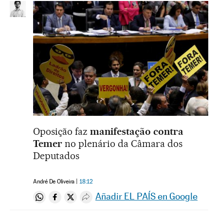
Oposição faz
manifestação contra
Temer
no plenário da Câmara dos
Deputados
André De Oliveira
18:12
Añadir EL PAÍS en Google
Compartir en Whatsapp
Compartir en Facebook
Compartir en Twitter
Desplegar Redes Sociales