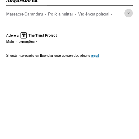
ARQUIVADO EM
Massacre Carandiru
Polícia militar
Violência policial
Motins
Segurança penitenciária
Forças armadas
Estado São Paulo
Prisões
Ação policial
Polícia
Adere a
Mais informações
Centros penitenciários
Brasil
Força segurança
Regime penitenciário
América do Sul
América Latina
aquí
Si está interesado en licenciar este contenido, pinche
Defesa
América
Justiça