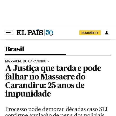
Pular para o conteúdo
SUSCRÍBETE
Brasil
MASSACRE DO CARANDIRU
A Justiça que tarda e pode
falhar no Massacre do
Carandiru: 25 anos de
impunidade
Processo pode demorar décadas caso STJ
confirme anulação de pena dos policiais