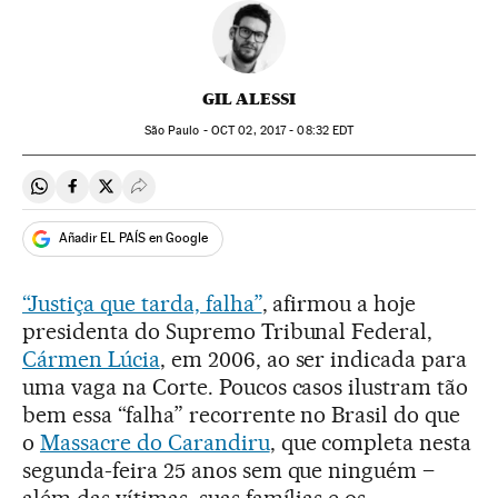
GIL ALESSI
São Paulo -
OCT
02, 2017 - 08:32
EDT
Compartir en Whatsapp
Compartir en Facebook
Compartir en Twitter
Desplegar Redes Sociales
Añadir EL PAÍS en Google
“Justiça que tarda, falha”
, afirmou a hoje
presidenta do Supremo Tribunal Federal,
Cármen Lúcia
, em 2006, ao ser indicada para
uma vaga na Corte. Poucos casos ilustram tão
bem essa “falha” recorrente no Brasil do que
o
Massacre do Carandiru
, que completa nesta
segunda-feira 25 anos sem que ninguém –
além das vítimas, suas famílias e os