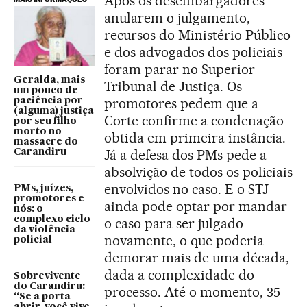
Após os desembargadores
anularem o julgamento,
recursos do Ministério Público
e dos advogados dos policiais
foram parar no Superior
Geralda, mais
Tribunal de Justiça. Os
um pouco de
promotores pedem que a
paciência por
(alguma) justiça
Corte confirme a condenação
por seu filho
morto no
obtida em primeira instância.
massacre do
Já a defesa dos PMs pede a
Carandiru
absolvição de todos os policiais
envolvidos no caso. E o STJ
PMs, juízes,
promotores e
ainda pode optar por mandar
nós: o
complexo ciclo
o caso para ser julgado
da violência
novamente, o que poderia
policial
demorar mais de uma década,
dada a complexidade do
Sobrevivente
do Carandiru:
processo. Até o momento, 35
“Se a porta