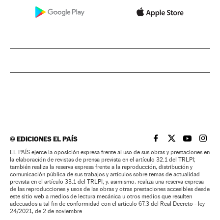
©
EDICIONES EL PAÍS
EL PAÍS BRASIL EN
EL PAÍS BRASI
EL PAÍS B
EL PA
EL PAÍS ejerce la oposición expresa frente al uso de sus obras y prestaciones en
la elaboración de revistas de prensa prevista en el artículo 32.1 del TRLPI;
también realiza la reserva expresa frente a la reproducción, distribución y
comunicación pública de sus trabajos y artículos sobre temas de actualidad
prevista en el artículo 33.1 del TRLPI; y, asimismo, realiza una reserva expresa
de las reproducciones y usos de las obras y otras prestaciones accesibles desde
este sitio web a medios de lectura mecánica u otros medios que resulten
adecuados a tal fin de conformidad con el artículo 67.3 del Real Decreto - ley
24/2021, de 2 de noviembre