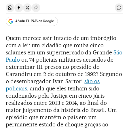
Compartir en Whatsapp
Compartir en Facebook
Compartir en Twitter
Desplegar Redes Sociales
Come
Añadir EL PAÍS en Google
Quem merece sair intacto de um imbróglio
com a lei: um cidadão que rouba cinco
salames em um supermercado da Grande
São
Paulo
ou 74 policiais militares acusados de
exterminar 111 presos no presídio do
Carandiru em 2 de outubro de 1992? Segundo
o desembargador Ivan Sartori
são os
policiais
, ainda que eles tenham sido
condenados pela Justiça em cinco júris
realizados entre 2013 e 2014, ao final do
maior julgamento da história do Brasil. Um
episódio que mantém o país em um
permanente estado de choque graças ao