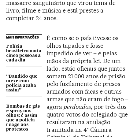
massacre sanguinário que virou tema de
livro, filme e música e está prestes a
completar 24 anos.
É como se o país tivesse os
MAIS INFORMAÇÕES
olhos tapados e fosse
Polícia
brasileira mata
impedido de ver – e pelas
cinco pessoas a
mãos da própria lei. De um
cada dia
lado, estão oficiais que juntos
somam 21.000 anos de prisão
“Bandido que
mexe com
pelo fuzilamento de presos
polícia acaba
armados com facas e outras
assim”
armas que não eram de fogo –
agora
perdoados
, por três dos
Bombas de gás
e spray nos
quatro votos do colegiado que
olhos: é assim
que a polícia
resultaram na anulação
reage aos
tramitada na 4ª Câmara
protestos