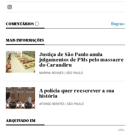
Politica El País Brasil en Instagram
COMENTÁRIOS
Regras
›
COMENTÁRIOS
MAIS INFORMAÇÕES
Justiça de São Paulo anula
julgamentos de PMs pelo massacre
do Carandiru
MARINA NOVAES
| SÃO PAULO
A polícia quer reescrever a sua
história
AFONSO BENITES
| SÃO PAULO
ARQUIVADO EM