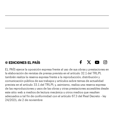
©
EDICIONES EL PAÍS
EL PAÍS BRASIL EN
EL PAÍS BRASI
EL PAÍS B
EL PA
EL PAÍS ejerce la oposición expresa frente al uso de sus obras y prestaciones en
la elaboración de revistas de prensa prevista en el artículo 32.1 del TRLPI;
también realiza la reserva expresa frente a la reproducción, distribución y
comunicación pública de sus trabajos y artículos sobre temas de actualidad
prevista en el artículo 33.1 del TRLPI; y, asimismo, realiza una reserva expresa
de las reproducciones y usos de las obras y otras prestaciones accesibles desde
este sitio web a medios de lectura mecánica u otros medios que resulten
adecuados a tal fin de conformidad con el artículo 67.3 del Real Decreto - ley
24/2021, de 2 de noviembre