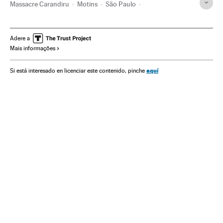
Massacre Carandiru
Motins
São Paulo
Violência policial
Estado São Paulo
Segurança penitenciária
Prisões
Ação policial
Brasil
Adere a
Mais informações
Centros penitenciários
Polícia
América do Sul
América Latina
Regime penitenciário
Força segurança
aquí
Si está interesado en licenciar este contenido, pinche
Justiça