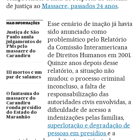
de justiça ao
Massacre, passados 24 anos
.
Esse cenário de inação já havia
MAIS INFORMAÇÕES
sido anunciado como
Justiça de São
Paulo anula
problemático pelo Relatório
julgamentos de
da Comissão Interamericana
PMs pelo
massacre do
de Direitos Humanos em 2001.
Carandiru
Quinze anos depois desse
relatório, a situação não
111 mortos e um
mudou: o processo criminal
par de salames
inconcluso, a falta de
responsabilização das
O fantasma do
massacre do
autoridades civis envolvidas, a
Carandiru
ronda presídio
dificuldade de acesso a
do Estado do
indenizações pelas famílias,
Maranhão
superlotação e degradação de
pessoas em presídios
e a