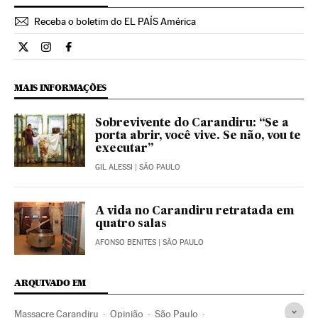
Receba o boletim do EL PAÍS América
Opiniao El País Brasil en Twitter
Opiniao El País Brasil en Instagram
Opiniao El País Brasil en Facebook
MAIS INFORMAÇÕES
Sobrevivente do Carandiru: “Se a
porta abrir, você vive. Se não, vou te
executar”
GIL ALESSI
| SÃO PAULO
A vida no Carandiru retratada em
quatro salas
AFONSO BENITES
| SÃO PAULO
ARQUIVADO EM
Massacre Carandiru
Opinião
São Paulo