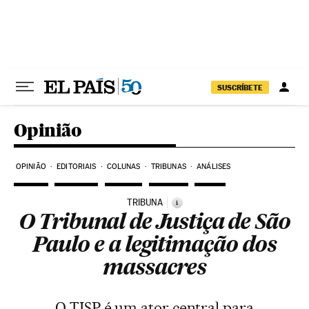
Pular para o conteúdo
SUSCRÍBETE
Opinião
OPINIÃO
EDITORIAIS
COLUNAS
TRIBUNAS
ANÁLISES
TRIBUNA
i
O Tribunal de Justiça de São
Paulo e a legitimação dos
massacres
O TJSP é um ator central para