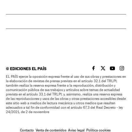
©
EDICIONES EL PAÍS
EL PAÍS BRASIL EN
EL PAÍS BRASI
EL PAÍS B
EL PA
EL PAÍS ejerce la oposición expresa frente al uso de sus obras y prestaciones en
la elaboración de revistas de prensa prevista en el artículo 32.1 del TRLPI;
también realiza la reserva expresa frente a la reproducción, distribución y
comunicación pública de sus trabajos y artículos sobre temas de actualidad
prevista en el artículo 33.1 del TRLPI; y, asimismo, realiza una reserva expresa
de las reproducciones y usos de las obras y otras prestaciones accesibles desde
este sitio web a medios de lectura mecánica u otros medios que resulten
adecuados a tal fin de conformidad con el artículo 67.3 del Real Decreto - ley
24/2021, de 2 de noviembre
Contacto
Venta de contenidos
Aviso legal
Política cookies