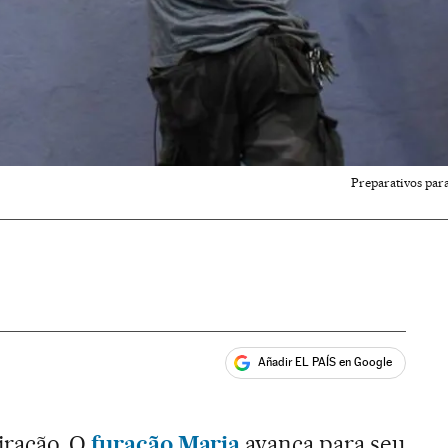
Preparativos para
Añadir EL PAÍS en Google
ales
iração. O
furacão Maria
avança para seu