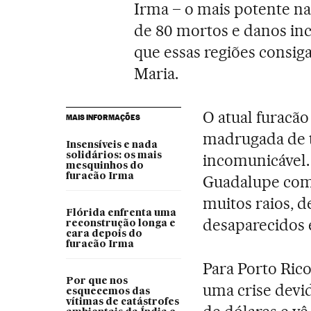
Irma – o mais potente na 
de 80 mortos e danos inc
que essas regiões consiga
Maria.
O atual furacão
MAIS INFORMAÇÕES
madrugada de t
Insensíveis e nada
solidários: os mais
incomunicável.
mesquinhos do
furacão Irma
Guadalupe com 
muitos raios, 
Flórida enfrenta uma
desaparecidos 
reconstrução longa e
cara depois do
furacão Irma
Para Porto Ric
Por que nos
uma crise devi
esquecemos das
vítimas de catástrofes