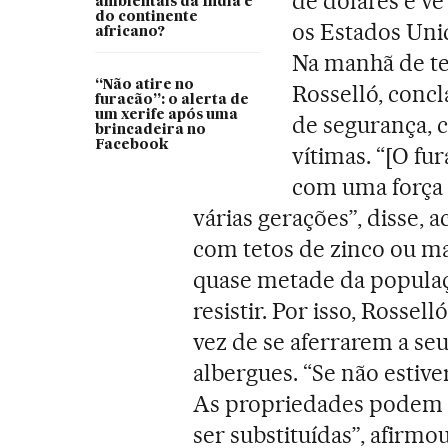
de dólares e v
ambientais da Índia e
do continente
os Estados Unid
africano?
Na manhã de ter
“Não atire no
Rosselló, concl
furacão”: o alerta de
um xerife após uma
de segurança, c
brincadeira no
Facebook
vítimas. “[O fu
com uma força 
várias gerações”, disse, 
com tetos de zinco ou m
quase metade da populaç
resistir. Por isso, Rosse
vez de se aferrarem a seu
albergues. “Se não estive
As propriedades podem s
ser substituídas”, afirmo