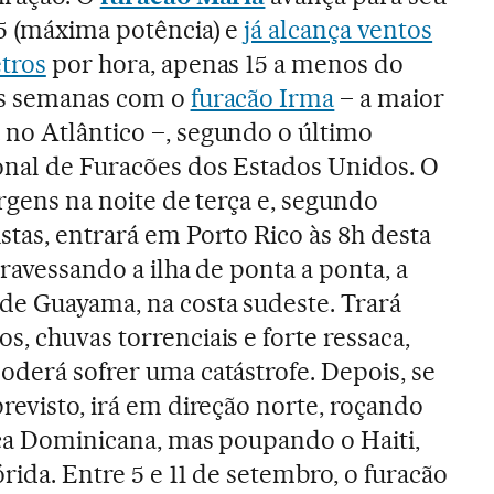
 5 (máxima potência) e
já alcança ventos
tros
por hora, apenas 15 a menos do
uas semanas com o
furacão Irma
– a maior
no Atlântico –, segundo o último
onal de Furacões dos Estados Unidos. O
irgens na noite de terça e, segundo
stas, entrará em Porto Rico às 8h desta
travessando a ilha de ponta a ponta, a
de Guayama, na costa sudeste. Trará
, chuvas torrenciais e forte ressaca,
oderá sofrer uma catástrofe. Depois, se
revisto, irá em direção norte, roçando
ica Dominicana, mas poupando o Haiti,
rida. Entre 5 e 11 de setembro, o furacão