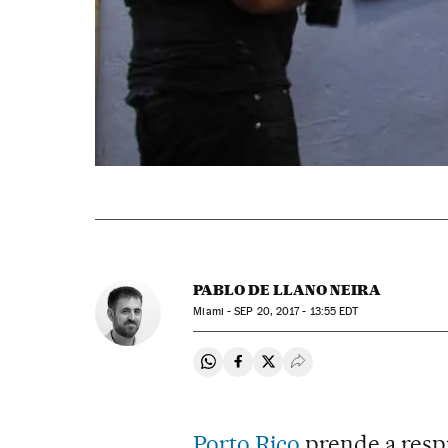
PABLO DE LLANO NEIRA
Miami -
SEP
20, 2017 - 13:55
EDT
Compartir en Whatsapp
Compartir en Facebook
Compartir en Twitter
Desplegar Redes Soci
Porto Rico
prende a resp