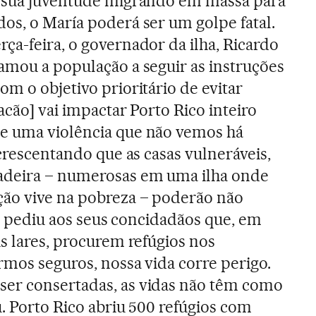
ê sua juventude migrando em massa para
os, o María poderá ser um golpe fatal.
ça-feira, o governador da ilha, Ricardo
amou a população a seguir as instruções
om o objetivo prioritário de evitar
racão] vai impactar Porto Rico inteiro
e uma violência que não vemos há
acrescentando que as casas vulneráveis,
adeira – numerosas em uma ilha onde
ão vive na pobreza – poderão não
lló pediu aos seus concidadãos que, em
s lares, procurem refúgios nos
rmos seguros, nossa vida corre perigo.
er consertadas, as vidas não têm como
u. Porto Rico abriu 500 refúgios com