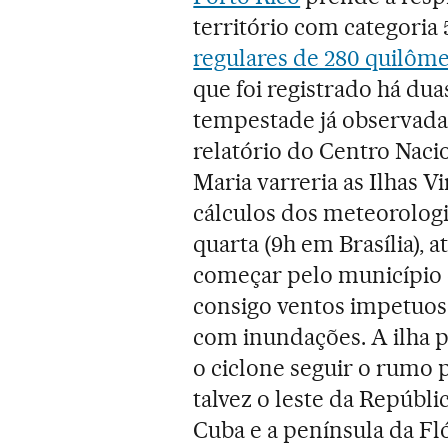
território com categoria
regulares de 280 quilôme
que foi registrado há d
tempestade já observada 
relatório do Centro Naci
Maria varreria as Ilhas V
cálculos dos meteorologi
quarta (9h em Brasília), a
começar pelo município 
consigo ventos impetuosos
com inundações. A ilha p
o ciclone seguir o rumo p
talvez o leste da Repúbl
Cuba e a península da Fló