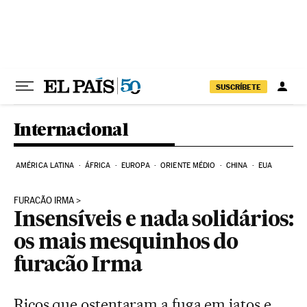
Pular para o conteúdo
SUSCRÍBETE
Internacional
AMÉRICA LATINA
ÁFRICA
EUROPA
ORIENTE MÉDIO
CHINA
EUA
FURACÃO IRMA
Insensíveis e nada solidários:
os mais mesquinhos do
furacão Irma
Ricos que ostentaram a fuga em jatos e