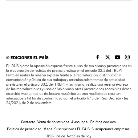
©
EDICIONES EL PAÍS
EL PAÍS BRASIL EN
EL PAÍS BRASI
EL PAÍS B
EL PA
EL PAÍS ejerce la oposición expresa frente al uso de sus obras y prestaciones en
la elaboración de revistas de prensa prevista en el artículo 32.1 del TRLPI;
también realiza la reserva expresa frente a la reproducción, distribución y
comunicación pública de sus trabajos y artículos sobre temas de actualidad
prevista en el artículo 33.1 del TRLPI; y, asimismo, realiza una reserva expresa
de las reproducciones y usos de las obras y otras prestaciones accesibles desde
este sitio web a medios de lectura mecánica u otros medios que resulten
adecuados a tal fin de conformidad con el artículo 67.3 del Real Decreto - ley
24/2021, de 2 de noviembre
Contacto
Venta de contenidos
Aviso legal
Política cookies
Política de privacidad
Mapa
Suscripciones EL PAÍS
Suscripciones empresas
RSS
Índice
Noticias de hoy