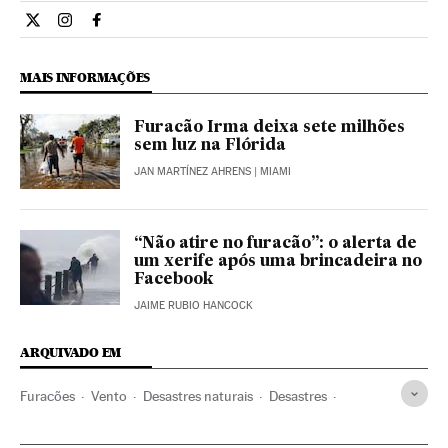
Internacional El País Brasil en Twitter
Internacional El País Brasil en Instagram
Internacional El País Brasil en Facebook
MAIS INFORMAÇÕES
Furacão Irma deixa sete milhões
sem luz na Flórida
JAN MARTÍNEZ AHRENS
| MIAMI
“Não atire no furacão”: o alerta de
um xerife após uma brincadeira no
Facebook
JAIME RUBIO HANCOCK
ARQUIVADO EM
Furacões
Vento
Desastres naturais
Desastres
Meteorologia
Acontecimentos