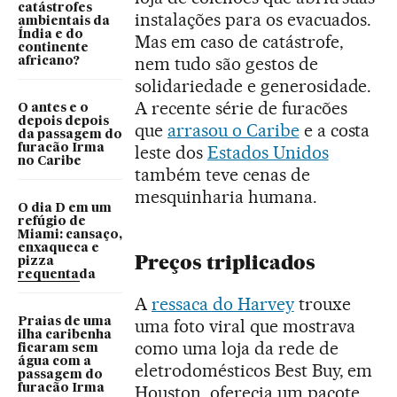
catástrofes
instalações para os evacuados.
ambientais da
Índia e do
Mas em caso de catástrofe,
continente
nem tudo são gestos de
africano?
solidariedade e generosidade.
A recente série de furacões
O antes e o
depois depois
que
arrasou o Caribe
e a costa
da passagem do
furacão Irma
leste dos
Estados Unidos
no Caribe
também teve cenas de
mesquinharia humana.
O dia D em um
refúgio de
Miami: cansaço,
enxaqueca e
Preços triplicados
pizza
requentada
A
ressaca do Harvey
trouxe
Praias de uma
uma foto viral que mostrava
ilha caribenha
como uma loja da rede de
ficaram sem
água com a
eletrodomésticos Best Buy, em
passagem do
furacão Irma
Houston, oferecia um pacote