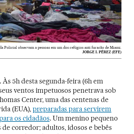
a Policial observam a pessoas em um dos refúgios anti furacão de Miami.
JORGE I. PÉREZ (EFE)
. Às 5h desta segunda-feira (6h em
 seus ventos impetuosos penetrava sob
 Thomas Center, uma das centenas de
rida (EUA),
preparadas para servirem
para os cidadãos
. Um menino pequeno
 de corredor; adultos, idosos e bebês