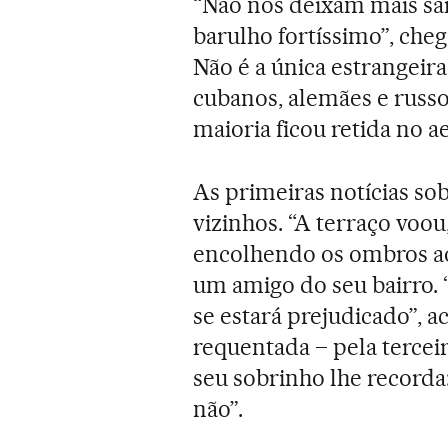
“Não nos deixam mais sai
barulho fortíssimo”, che
Não é a única estrangeira
cubanos, alemães e russo
maioria ficou retida no a
As primeiras notícias so
vizinhos. “A terraço voou
encolhendo os ombros ao
um amigo do seu bairro. 
se estará prejudicado”, 
requentada – pela terceir
seu sobrinho lhe recorda:
não”.