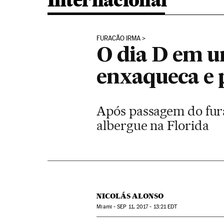
Internacional
FURACÃO IRMA
O dia D em u
enxaqueca e 
Após passagem do fur
albergue na Florida
NICOLÁS ALONSO
Miami -
SEP
11, 2017 - 13:21
EDT