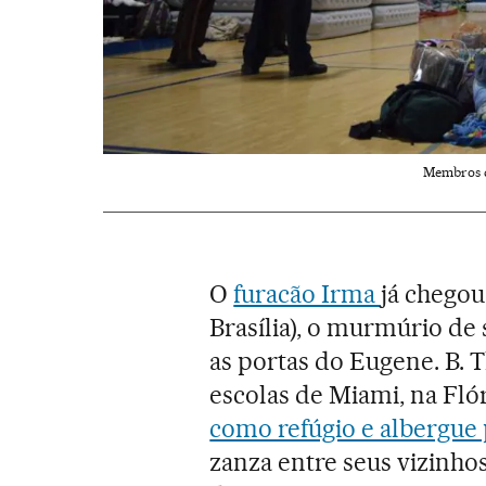
Membros d
O
furacão Irma
já chegou
Brasília), o murmúrio de
as portas do Eugene. B.
escolas de Miami, na Fló
como refúgio e albergue 
zanza entre seus vizinhos