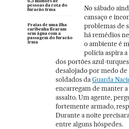
6,3 milhões de
pessoas da rota do
No sábado aind
furacão Irma
cansaço e inco
problemas de s
Praias de uma ilha
caribenha ficaram
há remédios ne
sem água com a
passagem do furacão
o ambiente é ma
Irma
polícia aspira 
dos portões azul-turquesa
desalojado por medo de q
soldados da
Guarda Naci
encarregam de manter a 
assalto. Um agente, perg
fortemente armado, resp
Durante a noite precisar
entre alguns hóspedes.