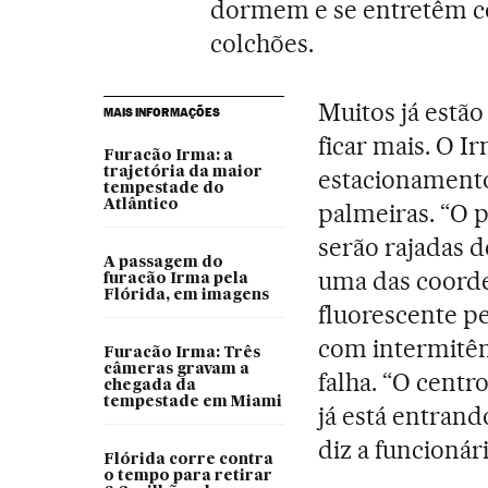
dormem e se entretêm co
colchões.
Muitos já estão
MAIS INFORMAÇÕES
ficar mais. O I
Furacão Irma: a
trajetória da maior
estacionamento
tempestade do
Atlântico
palmeiras. “O p
serão rajadas d
A passagem do
uma das coorde
furacão Irma pela
Flórida, em imagens
fluorescente p
com intermitên
Furacão Irma: Três
câmeras gravam a
falha. “O centr
chegada da
tempestade em Miami
já está entran
diz a funcionári
Flórida corre contra
o tempo para retirar