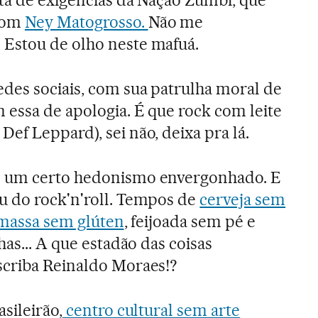
sta de exigências da Nação Zumbi, que
 com
Ney Matogrosso.
Não me
Estou de olho neste mafuá.
des sociais, com sua patrulha moral de
 essa de apologia. É que rock com leite
ef Leppard), sei não, deixa pra lá.
e um certo hedonismo envergonhado. E
u do rock'n'roll. Tempos de
cerveja sem
, massa sem glúten
, feijoada sem pé e
has... A que estadão das coisas
scriba Reinaldo Moraes!?
sileirão,
centro cultural sem arte