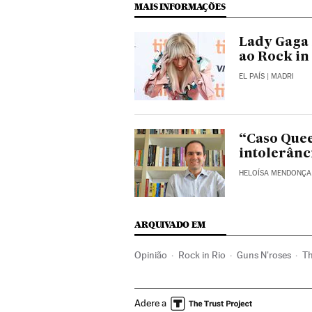
MAIS INFORMAÇÕES
Lady Gaga 
ao Rock in
EL PAÍS
| MADRI
“Caso Que
intolerânc
HELOÍSA MENDONÇA
ARQUIVADO EM
Opinião
Rock in Rio
Guns N'roses
T
Eventos musicais
Festivais
Brasil
Est
Adere a
América Latina
Música
Bebidas
Amé