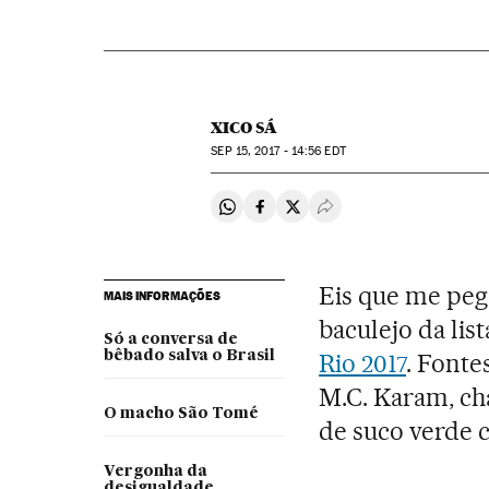
XICO SÁ
SEP
15, 2017 - 14:56
EDT
Compartir en Whatsapp
Compartir en Facebook
Compartir en Twitter
Desplegar Redes Soci
Eis que me pego
MAIS INFORMAÇÕES
baculejo da lis
Só a conversa de
bêbado salva o Brasil
Rio 2017
. Font
M.C. Karam, ch
O macho São Tomé
de suco verde c
Vergonha da
desigualdade