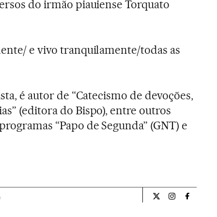
versos do irmão piauiense Torquato
ente/ e vivo tranquilamente/todas as
lista, é autor de “Catecismo de devoções,
s” (editora do Bispo), entre outros
s programas “Papo de Segunda” (GNT) e
a
Opiniao El País Br
Opiniao El Pa
Opiniao 