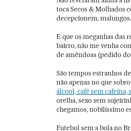
Não revelaram ainda a li
toca Secos & Molhados
decepcionem, malungos. 
E que os meganhas das re
bairro, não me venha com
de amêndoas (pedido do D
São tempos estranhos d
não apenas no que sobro
álcool, café sem cafeína
orelha, sexo sem sujeirin
chegamos, nobilíssimo e
Futebol sem a bola no Bra