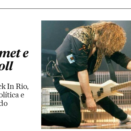
met e
oll
k In Rio,
lítica e
do