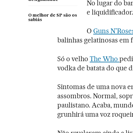
No lugar do bar
e liquidificador
O melhor de SP são os
sabiás
O
Guns N'Rose
balinhas gelatinosas em 
Só o velho
The Who
pedi
vodka de batata do que d
Sintomas de uma nova era
assombros. Normal, sop
paulistano. Acaba, mun
grunhirá uma voz roquei