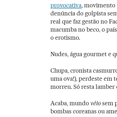
provocativa
, movimento l
denúncia do golpista sem 
real que faz gestão no F
macumba no beco, o país
o erotismo.
Nudes, água gourmet e q
Chupa, cronista casmurro
uma ova!), perdeste em t
morreu. Só resta lamber o
Acaba, mundo
véio
sem p
bombas coreanas ou ameri