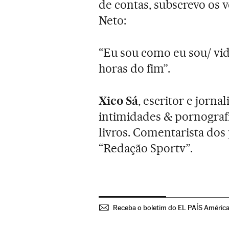
de contas, subscrevo os 
Neto:
“Eu sou como eu sou/ vid
horas do fim”.
Xico Sá
, escritor e jorna
intimidades & pornografia
livros. Comentarista do
“Redação Sportv”.
Receba o boletim do EL PAÍS Améric