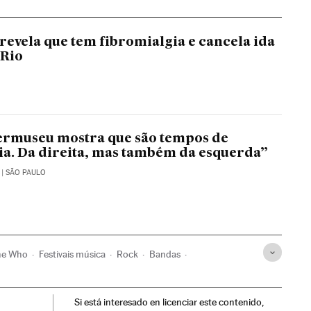
revela que tem fibromialgia e cancela ida
 Rio
ermuseu mostra que são tempos de
ia. Da direita, mas também da esquerda”
| SÃO PAULO
he Who
Festivais música
Rock
Bandas
ilos musicais
Bebidas alcoólicas
América do Sul
Si está interesado en licenciar este contenido,
rica
Eventos
Alimentos
Alimentação
Sociedade