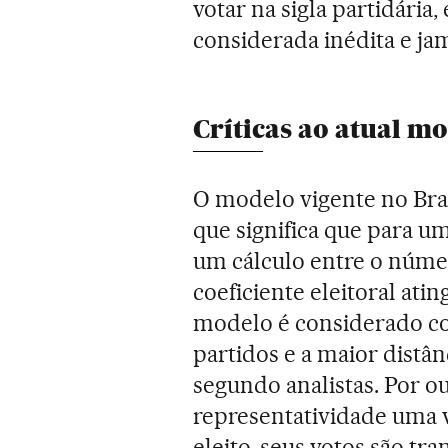
votar na sigla partidária
considerada inédita e jam
Críticas ao atual m
O modelo vigente no Brasi
que significa que para um
um cálculo entre o númer
coeficiente eleitoral atin
modelo é considerado c
partidos e a maior distân
segundo analistas. Por ou
representatividade uma v
eleito, seus votos são tr