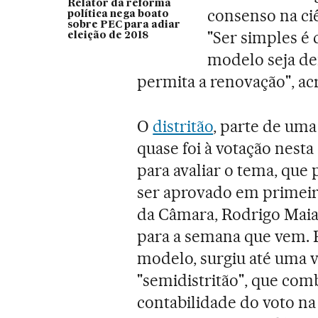
Relator da reforma
consenso na ciê
política nega boato
sobre PEC para adiar
"Ser simples é 
eleição de 2018
modelo seja de
permita a renovação", ac
O
distritão
, parte de uma
quase foi à votação nesta
para avaliar o tema, que
ser aprovado em primeir
da Câmara, Rodrigo Maia, 
para a semana que vem. P
modelo, surgiu até uma va
"semidistritão", que com
contabilidade do voto na