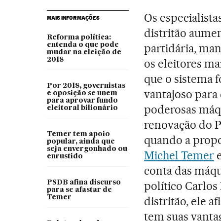
Os especialis
MAIS INFORMAÇÕES
distritão aume
Reforma política:
entenda o que pode
partidária, man
mudar na eleição de
2018
os eleitores ma
que o sistema f
Por 2018, governistas
vantajoso para
e oposição se unem
para aprovar fundo
poderosas máqui
eleitoral bilionário
renovação do P
Temer tem apoio
quando a propos
popular, ainda que
seja envergonhado ou
Michel Temer
e
enrustido
conta das máqui
PSDB afina discurso
político Carlo
para se afastar de
Temer
distritão, ele a
tem suas vanta