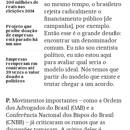
200 milhões de
ao mesmo tempo, o brasileiro
reais nas
rejeita radicalmente o
eleições 2014
financiamento público [de
campanha], por exemplo.
Projeto que
proíbe doação
Então esse é o grande desafio:
de empresas
encontrar um denominador
está parado há
um ano
comum. Eu não sou cientista
político, eu não estou aqui
Empresas
para avaliar qual seria o
recuperam em
modelo ideal. Nós temos que
contratos até
39 vezes o valor
partir do modelo que existe e
doado a
políticos
tentar chegar a um acordo.
P.
Movimentos importantes – como a Ordem
dos Advogados do Brasil (OAB) e a
Conferência Nacional dos Bispos do Brasil
(CNBB) – já criticaram os rumos que as
discussões tomaram. A crítica deles é