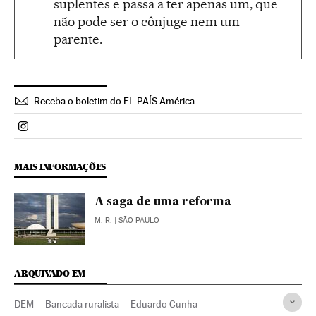
suplentes e passa a ter apenas um, que
não pode ser o cônjuge nem um
parente.
Receba o boletim do EL PAÍS América
Politica El País Brasil en Instagram
MAIS INFORMAÇÕES
A saga de uma reforma
M. R.
| SÃO PAULO
ARQUIVADO EM
DEM
Bancada ruralista
Eduardo Cunha