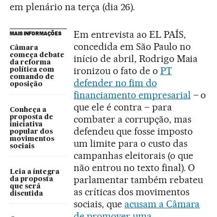
em plenário na terça (dia 26).
Em entrevista ao EL PAÍS,
MAIS INFORMAÇÕES
concedida em São Paulo no
Câmara
começa debate
início de abril, Rodrigo Maia
da reforma
ironizou o fato de o
PT
política com
comando de
defender no fim do
oposição
financiamento empresarial
– o
que ele é contra – para
Conheça a
combater a corrupção, mas
proposta de
iniciativa
defendeu que fosse imposto
popular dos
movimentos
um limite para o custo das
sociais
campanhas eleitorais (o que
não entrou no texto final). O
Leia a íntegra
parlamentar também rebateu
da proposta
que será
as críticas dos movimentos
discutida
sociais, que
acusam a Câmara
de promover uma