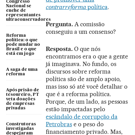
Congresso
contrarreforma
política
.
Nacional se
enche de
representantes
ultraconservadores
Pergunta.
A comissão
conseguiu a um consenso?
Reforma
política: o que
pode mudar no
Resposta.
O que nós
Brasil e o que
está em jogo
encontramos era o que a gente
já imaginava. No fundo, os
A saga de uma
discursos sobre reforma
reforma
política são de amplo apoio,
mas isso só até você detalhar o
Após prisão de
que é a reforma política.
tesoureiro, PT
veta doações
Porque, de um lado, as pessoas
de empresas
estão impactadas pelo
privadas
escândalo de corrupção da
Petrobras
e o peso do
Construtoras
investigadas
financiamento privado. Mas,
despejaram