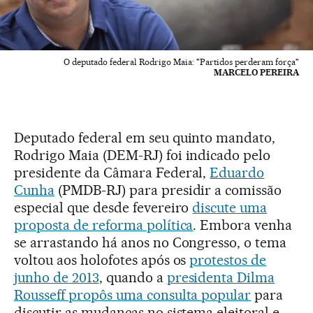
O deputado federal Rodrigo Maia: "Partidos perderam força"
MARCELO PEREIRA
Deputado federal em seu quinto mandato,
Rodrigo Maia (DEM-RJ) foi indicado pelo
presidente da Câmara Federal,
Eduardo
Cunha
(PMDB-RJ) para presidir a comissão
especial que desde fevereiro
discute uma
proposta de reforma política
. Embora venha
se arrastando há anos no Congresso, o tema
voltou aos holofotes após os
protestos de
junho de 2013
, quando a
presidenta Dilma
Rousseff propôs uma consulta popular
para
discutir as mudanças no sistema eleitoral e