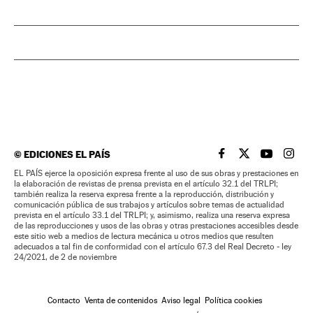
©
EDICIONES EL PAÍS
EL PAÍS BRASIL EN
EL PAÍS BRASI
EL PAÍS B
EL PA
EL PAÍS ejerce la oposición expresa frente al uso de sus obras y prestaciones en
la elaboración de revistas de prensa prevista en el artículo 32.1 del TRLPI;
también realiza la reserva expresa frente a la reproducción, distribución y
comunicación pública de sus trabajos y artículos sobre temas de actualidad
prevista en el artículo 33.1 del TRLPI; y, asimismo, realiza una reserva expresa
de las reproducciones y usos de las obras y otras prestaciones accesibles desde
este sitio web a medios de lectura mecánica u otros medios que resulten
adecuados a tal fin de conformidad con el artículo 67.3 del Real Decreto - ley
24/2021, de 2 de noviembre
Contacto
Venta de contenidos
Aviso legal
Política cookies