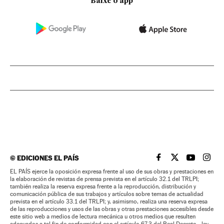
Baixe o app
©
EDICIONES EL PAÍS
EL PAÍS BRASIL EN
EL PAÍS BRASI
EL PAÍS B
EL PA
EL PAÍS ejerce la oposición expresa frente al uso de sus obras y prestaciones en
la elaboración de revistas de prensa prevista en el artículo 32.1 del TRLPI;
también realiza la reserva expresa frente a la reproducción, distribución y
comunicación pública de sus trabajos y artículos sobre temas de actualidad
prevista en el artículo 33.1 del TRLPI; y, asimismo, realiza una reserva expresa
de las reproducciones y usos de las obras y otras prestaciones accesibles desde
este sitio web a medios de lectura mecánica u otros medios que resulten
adecuados a tal fin de conformidad con el artículo 67.3 del Real Decreto - ley