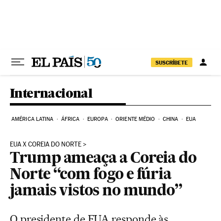
Pular para o conteúdo
SUSCRÍBETE
Internacional
AMÉRICA LATINA
ÁFRICA
EUROPA
ORIENTE MÉDIO
CHINA
EUA
EUA X COREIA DO NORTE
Trump ameaça a Coreia do
Norte “com fogo e fúria
jamais vistos no mundo”
O presidente de EUA responde às