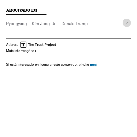
ARQUIVADO EM
Pyongyang
Kim Jong-Un
Donald Trump
Coreia do Norte
Armas nucleares
Estados Unidos
América do Norte
Ásia oriental
Armamento
Ásia
Adere a
Mais informações
Defesa
América
aquí
Si está interesado en licenciar este contenido, pinche