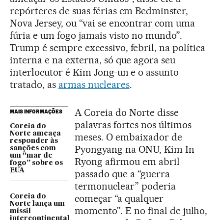
repórteres de suas férias em Bedminster,
Nova Jersey, ou “vai se encontrar com uma
fúria e um fogo jamais visto no mundo”.
Trump é sempre excessivo, febril, na política
interna e na externa, só que agora seu
interlocutor é Kim Jong-un e o assunto
tratado, as
armas nucleares
.
A Coreia do Norte disse
MAIS INFORMAÇÕES
palavras fortes nos últimos
Coreia do
Norte ameaça
meses. O embaixador de
responder às
Pyongyang na ONU, Kim In
sanções com
um “mar de
Ryong afirmou em abril
fogo” sobre os
EUA
passado que a “guerra
termonuclear” poderia
começar “a qualquer
Coreia do
Norte lança um
momento”. E no final de julho,
míssil
intercontinental