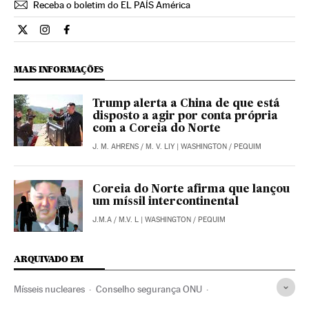
Receba o boletim do EL PAÍS América
Internacional El País Brasil en Twitter
Internacional El País Brasil en Instagram
Internacional El País Brasil en Facebook
MAIS INFORMAÇÕES
Trump alerta a China de que está
disposto a agir por conta própria
com a Coreia do Norte
J. M. AHRENS
/
M. V. LIY
| WASHINGTON / PEQUIM
Coreia do Norte afirma que lançou
um míssil intercontinental
J.M.A
/
M.V. L
| WASHINGTON / PEQUIM
ARQUIVADO EM
Mísseis nucleares
Conselho segurança ONU