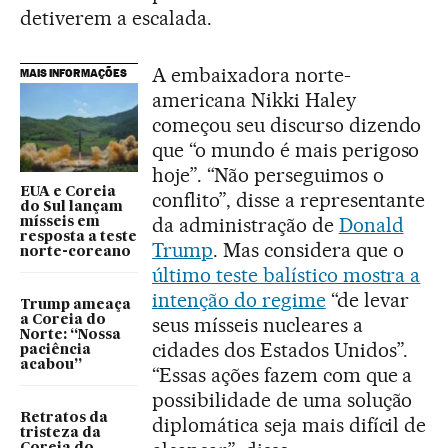
detiverem a escalada.
A embaixadora norte-
MAIS INFORMAÇÕES
americana Nikki Haley
começou seu discurso dizendo
que “o mundo é mais perigoso
hoje”. “Não perseguimos o
EUA e Coreia
conflito”, disse a representante
do Sul lançam
da administração de
Donald
mísseis em
resposta a teste
Trump
. Mas considera que o
norte-coreano
último teste balístico mostra a
intenção do regime
“de levar
Trump ameaça
a Coreia do
seus mísseis nucleares a
Norte: “Nossa
cidades dos Estados Unidos”.
paciência
acabou”
“Essas ações fazem com que a
possibilidade de uma solução
Retratos da
diplomática seja mais difícil de
tristeza da
Coreia do