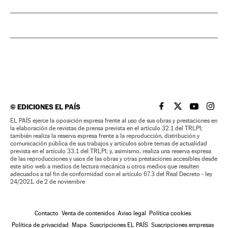
©
EDICIONES EL PAÍS
EL PAÍS BRASIL EN
EL PAÍS BRASI
EL PAÍS B
EL PA
EL PAÍS ejerce la oposición expresa frente al uso de sus obras y prestaciones en
la elaboración de revistas de prensa prevista en el artículo 32.1 del TRLPI;
también realiza la reserva expresa frente a la reproducción, distribución y
comunicación pública de sus trabajos y artículos sobre temas de actualidad
prevista en el artículo 33.1 del TRLPI; y, asimismo, realiza una reserva expresa
de las reproducciones y usos de las obras y otras prestaciones accesibles desde
este sitio web a medios de lectura mecánica u otros medios que resulten
adecuados a tal fin de conformidad con el artículo 67.3 del Real Decreto - ley
24/2021, de 2 de noviembre
Contacto
Venta de contenidos
Aviso legal
Política cookies
Política de privacidad
Mapa
Suscripciones EL PAÍS
Suscripciones empresas