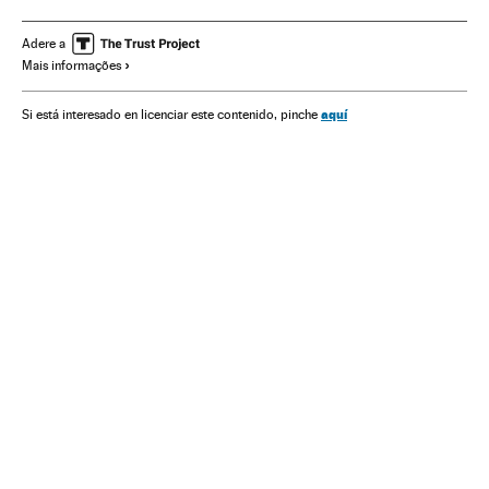
Coreia do Norte
Armas nucleares
Estados Unidos
China
ONU
Ásia oriental
América do Norte
Ásia
Adere a
Mais informações
Organizações internacionais
América
Relações exteriores
Mísseis
Armamento
Defesa
aquí
Si está interesado en licenciar este contenido, pinche