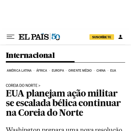
Pular para o conteúdo
SUSCRÍBETE
Internacional
AMÉRICA LATINA
ÁFRICA
EUROPA
ORIENTE MÉDIO
CHINA
EUA
COREIA DO NORTE
EUA planejam ação militar
se escalada bélica continuar
na Coreia do Norte
Washington prepara uma nova resolução