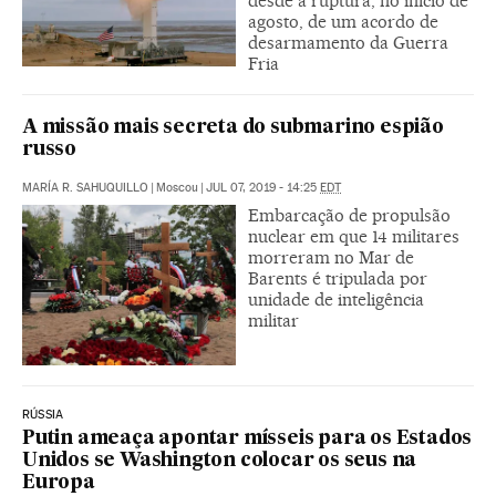
desde a ruptura, no início de
agosto, de um acordo de
desarmamento da Guerra
Fria
A missão mais secreta do submarino espião
russo
MARÍA R. SAHUQUILLO
|
Moscou
|
JUL 07, 2019 - 14:25
EDT
Embarcação de propulsão
nuclear em que 14 militares
morreram no Mar de
Barents é tripulada por
unidade de inteligência
militar
RÚSSIA
Putin ameaça apontar mísseis para os Estados
Unidos se Washington colocar os seus na
Europa