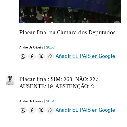
Placar final na Câmara dos Deputados
André De Oliveira
20:52
Añadir EL PAÍS en Google
Compartir en Whatsapp
Compartir en Facebook
Compartir en Twitter
Desplegar Redes Sociales
Placar final: SIM: 263, NÃO: 227,
AUSENTE: 19, ABSTENÇÃO: 2
André De Oliveira
20:51
Añadir EL PAÍS en Google
Compartir en Whatsapp
Compartir en Facebook
Compartir en Twitter
Desplegar Redes Sociales