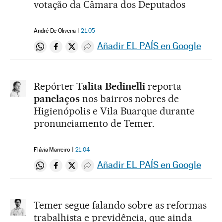
votação da Câmara dos Deputados
André De Oliveira
21:05
Añadir EL PAÍS en Google
Compartir en Whatsapp
Compartir en Facebook
Compartir en Twitter
Desplegar Redes Sociales
Repórter
Talita Bedinelli
reporta
panelaços
nos bairros nobres de
Higienópolis e Vila Buarque durante
pronunciamento de Temer.
Flávia Marreiro
21:04
Añadir EL PAÍS en Google
Compartir en Whatsapp
Compartir en Facebook
Compartir en Twitter
Desplegar Redes Sociales
Temer segue falando sobre as reformas
trabalhista e previdência, que ainda