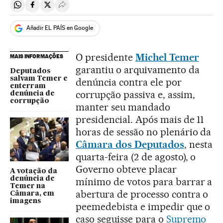
Compartir en Whatsapp
Compartir en Facebook
Compartir en Twitter
Desplegar Redes Sociales
Añadir EL PAÍS en Google
O presidente
Michel Temer
MAIS INFORMAÇÕES
garantiu o arquivamento da
Deputados
salvam Temer e
denúncia contra ele por
enterram
corrupção passiva e, assim,
denúncia de
corrupção
manter seu mandado
presidencial. Após mais de 11
horas de sessão no plenário da
Câmara dos Deputados
, nesta
quarta-feira (2 de agosto), o
Governo obteve placar
A votação da
denúncia de
mínimo de votos para barrar a
Temer na
abertura de processo contra o
Câmara, em
imagens
peemedebista e impedir que o
caso seguisse para o
Supremo