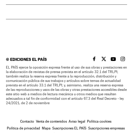
©
EDICIONES EL PAÍS
EL PAÍS BRASIL EN
EL PAÍS BRASI
EL PAÍS B
EL PA
EL PAÍS ejerce la oposición expresa frente al uso de sus obras y prestaciones en
la elaboración de revistas de prensa prevista en el artículo 32.1 del TRLPI;
también realiza la reserva expresa frente a la reproducción, distribución y
comunicación pública de sus trabajos y artículos sobre temas de actualidad
prevista en el artículo 33.1 del TRLPI; y, asimismo, realiza una reserva expresa
de las reproducciones y usos de las obras y otras prestaciones accesibles desde
este sitio web a medios de lectura mecánica u otros medios que resulten
adecuados a tal fin de conformidad con el artículo 67.3 del Real Decreto - ley
24/2021, de 2 de noviembre
Contacto
Venta de contenidos
Aviso legal
Política cookies
Política de privacidad
Mapa
Suscripciones EL PAÍS
Suscripciones empresas