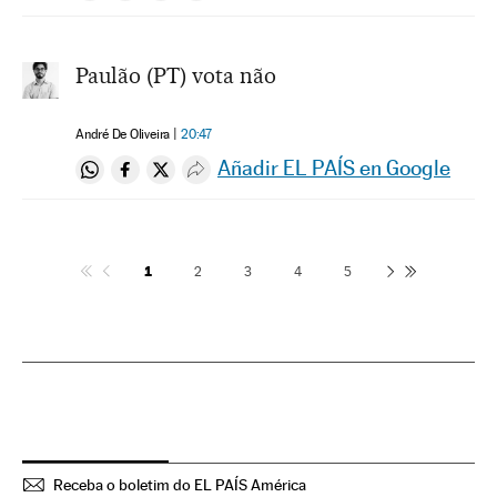
Paulão (PT) vota não
André De Oliveira
20:47
Añadir EL PAÍS en Google
Compartir en Whatsapp
Compartir en Facebook
Compartir en Twitter
Desplegar Redes Sociales
1
2
3
4
5
Receba o boletim do EL PAÍS América