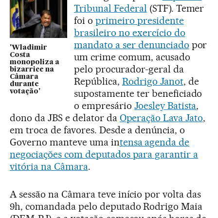
Tribunal Federal
(STF). Temer
foi o
primeiro presidente
brasileiro no exercício do
mandato a ser denunciado
por
'Wladimir
um crime comum, acusado
Costa
monopoliza a
pelo procurador-geral da
bizarrice na
Câmara
República,
Rodrigo Janot
, de
durante
supostamente ter beneficiado
votação'
o empresário
Joesley Batista
,
dono da JBS e delator da
Operação Lava Jato
,
em troca de favores. Desde a denúncia, o
Governo manteve uma in
tensa agenda de
negociações com deputados para garantir a
vitória na Câmara
.
A sessão na Câmara teve início por volta das
9h, comandada pelo deputado Rodrigo Maia