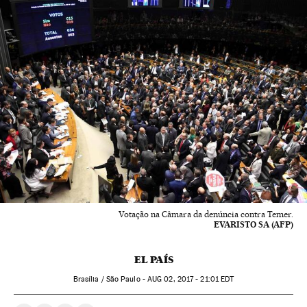
Votação na Câmara da denúncia contra Temer.
EVARISTO SA (AFP)
EL PAÍS
Brasília / São Paulo -
AUG
02, 2017 - 21:01
EDT