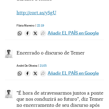
http://cort.as/ySgU
Flávia Marreiro
22:19
Añadir EL PAÍS en Google
Compartir en Whatsapp
Compartir en Facebook
Compartir en Twitter
Desplegar Redes Sociales
Encerrado o discurso de Temer
André De Oliveira
21:05
Añadir EL PAÍS en Google
Compartir en Whatsapp
Compartir en Facebook
Compartir en Twitter
Desplegar Redes Sociales
"É hora de atravessarmos juntos a ponte
que nos conduzirá ao futuro", diz Temer
no encerramento de seu discurso após