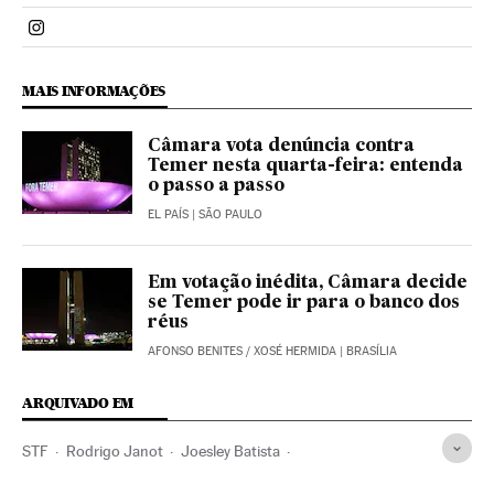
Politica El País Brasil en Instagram
MAIS INFORMAÇÕES
Câmara vota denúncia contra
Temer nesta quarta-feira: entenda
o passo a passo
EL PAÍS
| SÃO PAULO
Em votação inédita, Câmara decide
se Temer pode ir para o banco dos
réus
AFONSO BENITES
/
XOSÉ HERMIDA
| BRASÍLIA
ARQUIVADO EM
STF
Rodrigo Janot
Joesley Batista
Impeachment Michel Temer