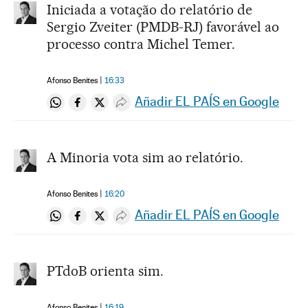
Iniciada a votação do relatório de
Sergio Zveiter (PMDB-RJ) favorável ao
processo contra Michel Temer.
Afonso Benites
16:33
Añadir EL PAÍS en Google
Compartir en Whatsapp
Compartir en Facebook
Compartir en Twitter
Desplegar Redes Sociales
A Minoria vota sim ao relatório.
Afonso Benites
16:20
Añadir EL PAÍS en Google
Compartir en Whatsapp
Compartir en Facebook
Compartir en Twitter
Desplegar Redes Sociales
PTdoB orienta sim.
Afonso Benites
16:19