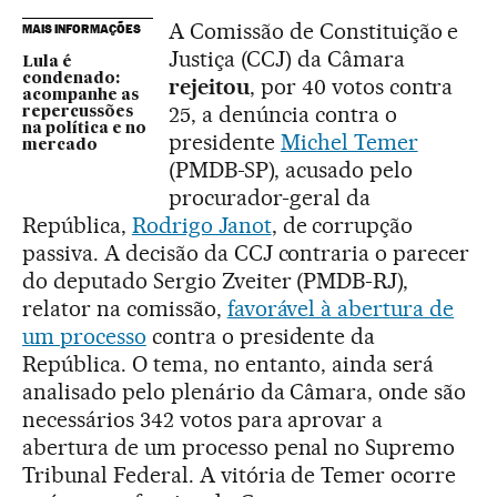
A Comissão de Constituição e
MAIS INFORMAÇÕES
Justiça (CCJ) da Câmara
Lula é
condenado:
rejeitou
, por 40 votos contra
acompanhe as
25, a denúncia contra o
repercussões
na política e no
presidente
Michel Temer
mercado
(PMDB-SP), acusado pelo
procurador-geral da
República,
Rodrigo Janot
, de corrupção
passiva. A decisão da CCJ contraria o parecer
do deputado Sergio Zveiter (PMDB-RJ),
relator na comissão,
favorável à abertura de
um processo
contra o presidente da
República. O tema, no entanto, ainda será
analisado pelo plenário da Câmara, onde são
necessários 342 votos para aprovar a
abertura de um processo penal no Supremo
Tribunal Federal. A vitória de Temer ocorre