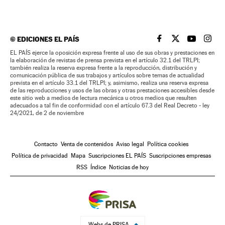
©
EDICIONES EL PAÍS
EL PAÍS BRASIL EN
EL PAÍS BRASI
EL PAÍS B
EL PA
EL PAÍS ejerce la oposición expresa frente al uso de sus obras y prestaciones en
la elaboración de revistas de prensa prevista en el artículo 32.1 del TRLPI;
también realiza la reserva expresa frente a la reproducción, distribución y
comunicación pública de sus trabajos y artículos sobre temas de actualidad
prevista en el artículo 33.1 del TRLPI; y, asimismo, realiza una reserva expresa
de las reproducciones y usos de las obras y otras prestaciones accesibles desde
este sitio web a medios de lectura mecánica u otros medios que resulten
adecuados a tal fin de conformidad con el artículo 67.3 del Real Decreto - ley
24/2021, de 2 de noviembre
Contacto
Venta de contenidos
Aviso legal
Política cookies
Política de privacidad
Mapa
Suscripciones EL PAÍS
Suscripciones empresas
RSS
Índice
Noticias de hoy
Webs de PRISA