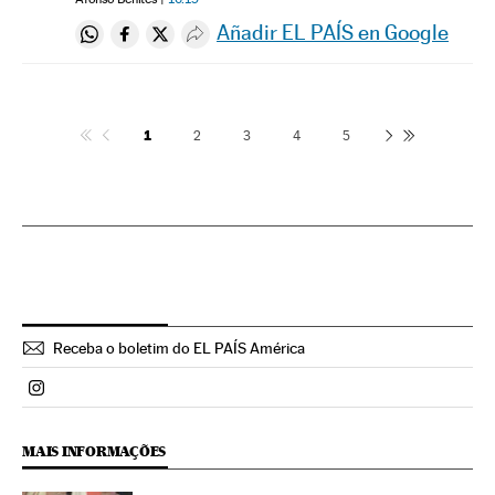
Añadir EL PAÍS en Google
Compartir en Whatsapp
Compartir en Facebook
Compartir en Twitter
Desplegar Redes Sociales
1
2
3
4
5
Receba o boletim do EL PAÍS América
Politica El País Brasil en Instagram
MAIS INFORMAÇÕES