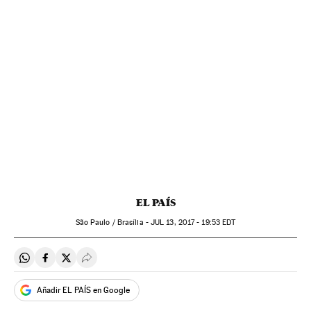
EL PAÍS
São Paulo / Brasília -
JUL
13, 2017 - 19:53
EDT
Compartir en Whatsapp
Compartir en Facebook
Compartir en Twitter
Desplegar Redes Sociales
Añadir EL PAÍS en Google