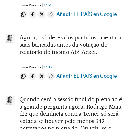
Flávia Marreiro
17:51
Añadir EL PAÍS en Google
Compartir en Whatsapp
Compartir en Facebook
Compartir en Twitter
Desplegar Redes Sociales
Agora, os líderes dos partidos orientam
suas bancadas antes da votação do
relatório do tucano Abi-Ackel.
Flávia Marreiro
17:36
Añadir EL PAÍS en Google
Compartir en Whatsapp
Compartir en Facebook
Compartir en Twitter
Desplegar Redes Sociales
Quando será a sessão final do plenário é
a grande pergunta agora. Rodrigo Maia
diz que denúncia contra Temer só será
votada se houver pelo menos 342
deputados no plenário. Ou seja, se o