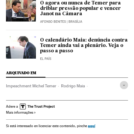
O agora ou nunca de Temer para
driblar pressão popular e vencer
Janot na Câmara
AFONSO BENITES
| BRASÍLIA
O calendário Maia: denúncia contra
Temer ainda vai a plenário. Veja o
passo a passo
EL PAÍS
ARQUIVADO EM
Impeachment Michel Temer
Rodrigo Maia
Joesley Batista
Michel Temer
Impeachment
Câmara Deputados
Crises políticas
JBS
Adere a
Mais informações
Presidente Brasil
Destituições políticas
Presidência Brasil
Congresso Nacional
Brasil
aquí
Si está interesado en licenciar este contenido, pinche