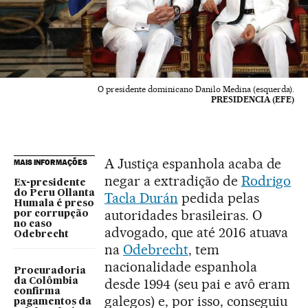
O presidente dominicano Danilo Medina (esquerda).
PRESIDENCIA (EFE)
A Justiça espanhola acaba de
MAIS INFORMAÇÕES
negar a extradição de
Rodrigo
Ex-presidente
do Peru Ollanta
Tacla Durán
pedida pelas
Humala é preso
autoridades brasileiras. O
por corrupção
no caso
advogado, que até 2016 atuava
Odebrecht
na
Odebrecht
, tem
nacionalidade espanhola
Procuradoria
desde 1994 (seu pai e avô eram
da Colômbia
confirma
galegos) e, por isso, conseguiu
pagamentos da