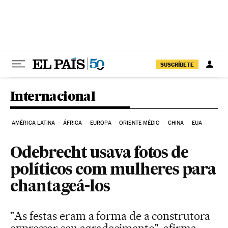
Pular para o conteúdo
SUSCRÍBETE
Internacional
AMÉRICA LATINA
ÁFRICA
EUROPA
ORIENTE MÉDIO
CHINA
EUA
Odebrecht usava fotos de
políticos com mulheres para
chantageá-los
"As festas eram a forma de a construtora