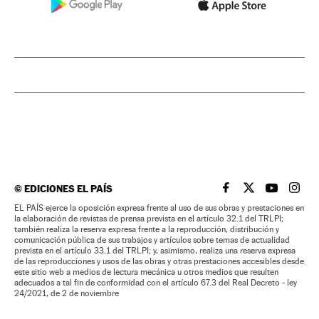
©
EDICIONES EL PAÍS
EL PAÍS BRASIL EN
EL PAÍS BRASI
EL PAÍS B
EL PA
EL PAÍS ejerce la oposición expresa frente al uso de sus obras y prestaciones en
la elaboración de revistas de prensa prevista en el artículo 32.1 del TRLPI;
también realiza la reserva expresa frente a la reproducción, distribución y
comunicación pública de sus trabajos y artículos sobre temas de actualidad
prevista en el artículo 33.1 del TRLPI; y, asimismo, realiza una reserva expresa
de las reproducciones y usos de las obras y otras prestaciones accesibles desde
este sitio web a medios de lectura mecánica u otros medios que resulten
adecuados a tal fin de conformidad con el artículo 67.3 del Real Decreto - ley
24/2021, de 2 de noviembre