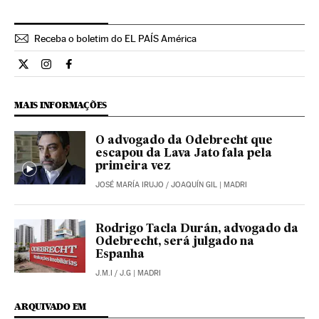
Receba o boletim do EL PAÍS América
Internacional El País Brasil en Twitter
Internacional El País Brasil en Instagram
Internacional El País Brasil en Facebook
MAIS INFORMAÇÕES
O advogado da Odebrecht que
escapou da Lava Jato fala pela
primeira vez
JOSÉ MARÍA IRUJO
/
JOAQUÍN GIL
| MADRI
Rodrigo Tacla Durán, advogado da
Odebrecht, será julgado na
Espanha
J.M.I
/
J.G
| MADRI
ARQUIVADO EM