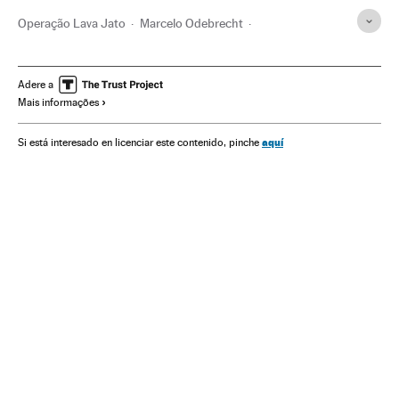
Operação Lava Jato
Marcelo Odebrecht
Caso Odebrecht
Odebrecht
Caso Petrobras
Construtoras
Financiamento ilegal
Lavagem dinheiro
Adere a
Mais informações
Petrobras
Polícia Federal
Subornos
Corrupção política
Caixa dois
Financiamento partidos
aquí
Si está interesado en licenciar este contenido, pinche
Partidos políticos
Polícia
Corrupção
Brasil
Construção
Força segurança
Empresas
Economia
Política
Justiça
Espanha
El País Investigación