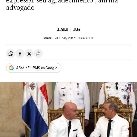
expressar seu agradecimento", afirma
advogado
J.M.I
J.G
Madri -
JUL
28, 2017 - 13:48
EDT
Compartir en Whatsapp
Compartir en Facebook
Compartir en Twitter
Desplegar Redes Sociales
Añadir EL PAÍS en Google