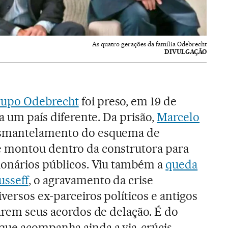
As quatro gerações da família Odebrecht
DIVULGAÇÃO
upo Odebrecht
foi preso, em 19 de
ra um país diferente. Da prisão,
Marcelo
desmantelamento do esquema de
 montou dentro da construtora para
ionários públicos. Viu também a
queda
usseff
, o agravamento da crise
versos ex-parceiros políticos e antigos
narem seus acordos de delação. É do
que acompanha ainda a via-crúcis