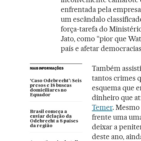
enfrentada pela empresa d
um escândalo classifica
força-tarefa do Ministér
Jato, como “pior que Wate
país e afetar democracia
Também assist
MAIS INFORMAÇÕES
tantos crimes q
‘Caso Odebrecht’: Seis
presos e 18 buscas
esquema que en
domiciliares no
Equador
dinheiro que a
Temer
. Mesmo 
Brasil começa a
frente uma uma
enviar delação da
Odebrecht a 8 países
deixar a penite
da região
deste ano, aind