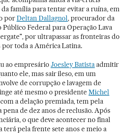
a família para tentar evitar a ruína, em
do por
Deltan Dallagnol
, procurador da
io Público Federal para Operação Lava
rgate", por ultrapassar as fronteiras do
s por toda a América Latina.
iu ao empresário
Joesley Batista
admitir
uanto ele, mas sair ileso, em um
volve de corrupção e lavagem de
tinge até mesmo o presidente
Michel
com a delação premiada, tem pela
 pena de dez anos de reclusão. Após
nciária, o que deve acontecer no final
a terá pela frente sete anos e meio a