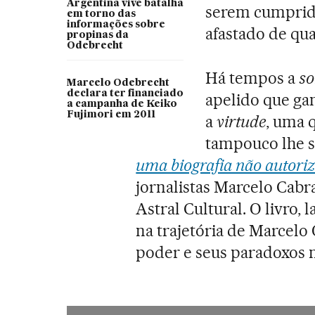
Argentina vive batalha
serem cumprido
em torno das
informações sobre
afastado de qu
propinas da
Odebrecht
Há tempos a
so
Marcelo Odebrecht
declara ter financiado
apelido que gan
a campanha de Keiko
Fujimori em 2011
a
virtude
, uma 
tampouco lhe s
uma biografia não autori
jornalistas Marcelo Cabr
Astral Cultural. O livro, 
na trajetória de Marcelo
poder e seus paradoxos n