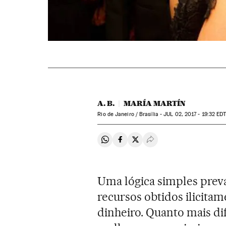
A. B.
MARÍA MARTÍN
Rio de Janeiro / Brasília -
JUL
02, 2017 - 19:32
ED
Compartir en Whatsapp
Compartir en Facebook
Compartir en Twitter
Desplegar Redes Soci
Uma lógica simples preva
recursos obtidos ilicitam
dinheiro. Quanto mais dif