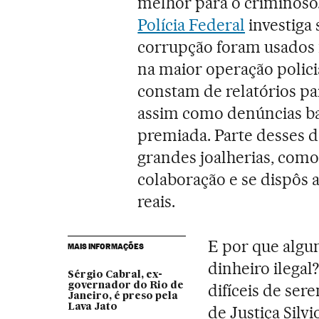
melhor para o criminoso
Polícia Federal
investiga 
corrupção foram usados n
na maior operação policia
constam de relatórios pa
assim como denúncias b
premiada. Parte desses d
grandes joalherias, como
colaboração e se dispôs 
reais.
E por que algun
MAIS INFORMAÇÕES
dinheiro ilegal
Sérgio Cabral, ex-
governador do Rio de
difíceis de se
Janeiro, é preso pela
Lava Jato
de Justiça Silv