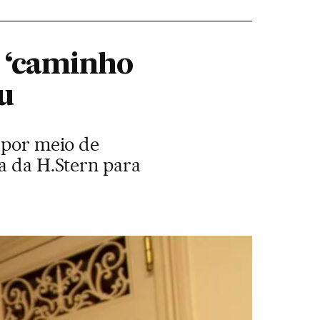
o ‘caminho
u
s por meio de
ia da H.Stern para