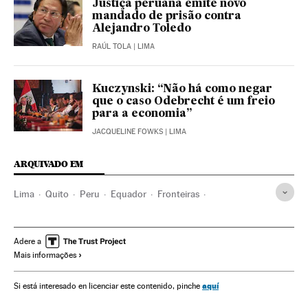
Justiça peruana emite novo
mandado de prisão contra
Alejandro Toledo
RAÚL TOLA
| LIMA
Kuczynski: “Não há como negar
que o caso Odebrecht é um freio
para a economia”
JACQUELINE FOWKS
| LIMA
ARQUIVADO EM
Lima
Quito
Peru
Equador
Fronteiras
Narcotráfico
Política exterior
Delitos contra saúde pública
América do Sul
Adere a
Mais informações
América Latina
América
Delitos
Relações exteriores
Justiça
aquí
Si está interesado en licenciar este contenido, pinche