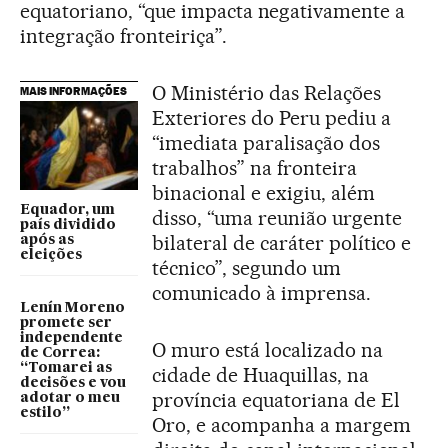
equatoriano, “que impacta negativamente a
integração fronteiriça”.
O Ministério das Relações
MAIS INFORMAÇÕES
Exteriores do Peru pediu a
“imediata paralisação dos
trabalhos” na fronteira
binacional e exigiu, além
Equador, um
disso, “uma reunião urgente
país dividido
bilateral de caráter político e
após as
eleições
técnico”, segundo um
comunicado à imprensa.
Lenín Moreno
promete ser
independente
O muro está localizado na
de Correa:
“Tomarei as
cidade de Huaquillas, na
decisões e vou
província equatoriana de El
adotar o meu
estilo”
Oro, e acompanha a margem