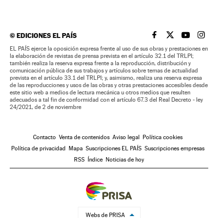
©
EDICIONES EL PAÍS
EL PAÍS BRASIL EN
EL PAÍS BRASI
EL PAÍS B
EL PA
EL PAÍS ejerce la oposición expresa frente al uso de sus obras y prestaciones en
la elaboración de revistas de prensa prevista en el artículo 32.1 del TRLPI;
también realiza la reserva expresa frente a la reproducción, distribución y
comunicación pública de sus trabajos y artículos sobre temas de actualidad
prevista en el artículo 33.1 del TRLPI; y, asimismo, realiza una reserva expresa
de las reproducciones y usos de las obras y otras prestaciones accesibles desde
este sitio web a medios de lectura mecánica u otros medios que resulten
adecuados a tal fin de conformidad con el artículo 67.3 del Real Decreto - ley
24/2021, de 2 de noviembre
Contacto
Venta de contenidos
Aviso legal
Política cookies
Política de privacidad
Mapa
Suscripciones EL PAÍS
Suscripciones empresas
RSS
Índice
Noticias de hoy
Webs de PRISA