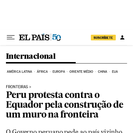
Pular para o conteúdo
SUSCRÍBETE
Internacional
AMÉRICA LATINA
ÁFRICA
EUROPA
ORIENTE MÉDIO
CHINA
EUA
FRONTEIRAS
Peru protesta contra o
Equador pela construção de
um muro na fronteira
O Governo peruano pede ao país vizinho