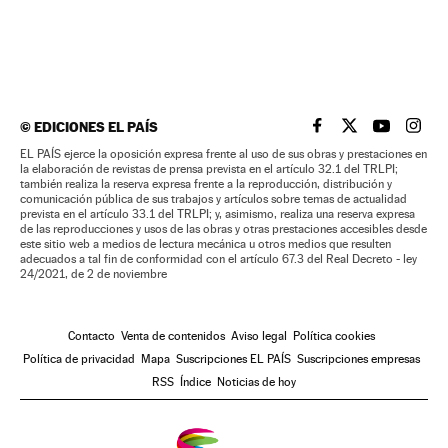
©
EDICIONES EL PAÍS
EL PAÍS BRASIL EN
EL PAÍS BRASI
EL PAÍS B
EL PA
EL PAÍS ejerce la oposición expresa frente al uso de sus obras y prestaciones en
la elaboración de revistas de prensa prevista en el artículo 32.1 del TRLPI;
también realiza la reserva expresa frente a la reproducción, distribución y
comunicación pública de sus trabajos y artículos sobre temas de actualidad
prevista en el artículo 33.1 del TRLPI; y, asimismo, realiza una reserva expresa
de las reproducciones y usos de las obras y otras prestaciones accesibles desde
este sitio web a medios de lectura mecánica u otros medios que resulten
adecuados a tal fin de conformidad con el artículo 67.3 del Real Decreto - ley
24/2021, de 2 de noviembre
Contacto
Venta de contenidos
Aviso legal
Política cookies
Política de privacidad
Mapa
Suscripciones EL PAÍS
Suscripciones empresas
RSS
Índice
Noticias de hoy