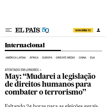
Pular para o conteúdo
SUSCRÍBETE
Internacional
AMÉRICA LATINA
ÁFRICA
EUROPA
ORIENTE MÉDIO
CHINA
EUA
ATENTADO EM LONDRES
May: “Mudarei a legislação
de direitos humanos para
combater o terrorismo”
Faltando 24 horas para as eleições gerais