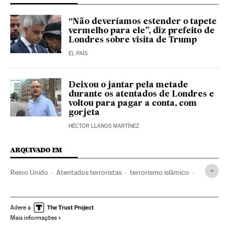
“Não deveríamos estender o tapete
vermelho para ele”, diz prefeito de
Londres sobre visita de Trump
EL PAÍS
Deixou o jantar pela metade
durante os atentados de Londres e
voltou para pagar a conta, com
gorjeta
HÉCTOR LLANOS MARTÍNEZ
ARQUIVADO EM
Reino Unido
Atentados terroristas
terrorismo islâmico
Europa Ocidental
Eleições
Jihadismo
Grupos terroristas
Europa
Terrorismo
Política
Adere a
Mais informações
Theresa May
Jeremy Corbyn
Yihad Islámica