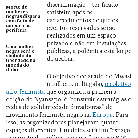
discriminação – ter ficado
Morte de
satisfeita após os
mulheres
negras dispara
esclarecimentos de que os
com falta de
amparo na
eventos reservados serão
periferia
realizados em um espaço
privado e não em instalações
Uma mulher
públicas, a polêmica está longe
negra será o
símbolo da
de acabar.
liberdade na
moeda do
dólar
O objetivo declarado do Mwasi
(mulher, em lingala),
o coletivo
afro-feminista
que organizou a primeira
edição do Nyansapo, é “construir estratégias e
redes de solidariedade duradouras” do
movimento feminista negro na
Europa
. Para
isso, as organizadoras planejaram quatro
espaços diferentes. Um deles será um “espaço
não misto de mulheres negras”, que são 80%