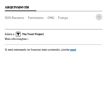
ARQUIVADO EM
SOS Racismo
Feminismo
ONG
França
Movimentos sociais
Solidariedade
Europa Ocidental
Racismo
Mulheres
Delitos ódio
Discriminação
Adere a
Mais informações
Europa
Preconceitos
Delitos
Justiça
Problemas sociais
Sociedade
Fake news
aquí
Si está interesado en licenciar este contenido, pinche
Manipulação informativa
Meios comunicação
Comunicação