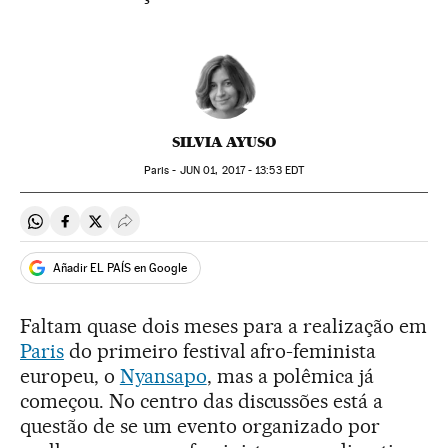
SILVIA AYUSO
Paris -
JUN
01, 2017 - 13:53
EDT
Compartir en Whatsapp
Compartir en Facebook
Compartir en Twitter
Desplegar Redes Sociales
Añadir EL PAÍS en Google
Faltam quase dois meses para a realização em
Paris
do primeiro festival afro-feminista
europeu, o
Nyansapo
, mas a polêmica já
começou. No centro das discussões está a
questão de se um evento organizado por