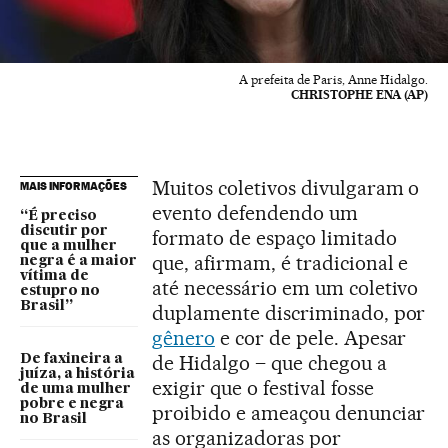
A prefeita de Paris, Anne Hidalgo.
CHRISTOPHE ENA (AP)
Muitos coletivos divulgaram o
MAIS INFORMAÇÕES
evento defendendo um
“É preciso
discutir por
formato de espaço limitado
que a mulher
que, afirmam, é tradicional e
negra é a maior
vítima de
até necessário em um coletivo
estupro no
Brasil”
duplamente discriminado, por
gênero
e cor de pele. Apesar
de Hidalgo – que chegou a
De faxineira a
juíza, a história
exigir que o festival fosse
de uma mulher
pobre e negra
proibido e ameaçou denunciar
no Brasil
as organizadoras por