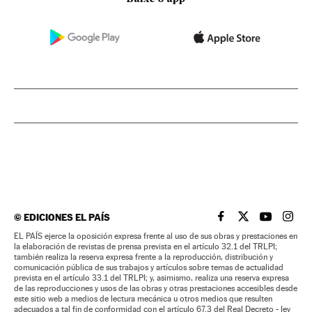
©
EDICIONES EL PAÍS
EL PAÍS BRASIL EN
EL PAÍS BRASI
EL PAÍS B
EL PA
EL PAÍS ejerce la oposición expresa frente al uso de sus obras y prestaciones en
la elaboración de revistas de prensa prevista en el artículo 32.1 del TRLPI;
también realiza la reserva expresa frente a la reproducción, distribución y
comunicación pública de sus trabajos y artículos sobre temas de actualidad
prevista en el artículo 33.1 del TRLPI; y, asimismo, realiza una reserva expresa
de las reproducciones y usos de las obras y otras prestaciones accesibles desde
este sitio web a medios de lectura mecánica u otros medios que resulten
adecuados a tal fin de conformidad con el artículo 67.3 del Real Decreto - ley