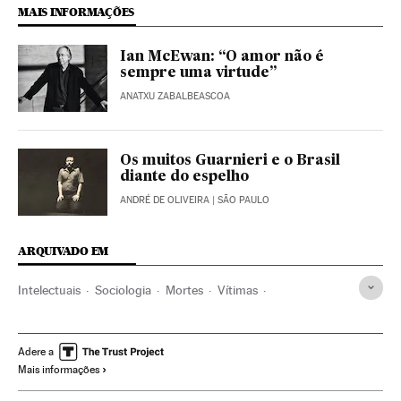
MAIS INFORMAÇÕES
Ian McEwan: “O amor não é
sempre uma virtude”
ANATXU ZABALBEASCOA
Os muitos Guarnieri e o Brasil
diante do espelho
ANDRÉ DE OLIVEIRA
| SÃO PAULO
ARQUIVADO EM
Intelectuais
Sociologia
Mortes
Vítimas
Ciências sociais
Brasil
Acontecimentos
América do Sul
América Latina
América
Sociedade
Adere a
Mais informações
Ciência