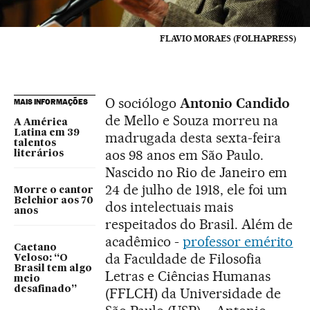
FLAVIO MORAES (FOLHAPRESS)
O sociólogo
Antonio Candido
MAIS INFORMAÇÕES
de Mello e Souza morreu na
A América
Latina em 39
madrugada desta sexta-feira
talentos
aos 98 anos em São Paulo.
literários
Nascido no Rio de Janeiro em
24 de julho de 1918, ele foi um
Morre o cantor
Belchior aos 70
dos intelectuais mais
anos
respeitados do Brasil. Além de
acadêmico -
professor emérito
Caetano
da Faculdade de Filosofia
Veloso: “O
Brasil tem algo
Letras e Ciências Humanas
meio
desafinado”
(FFLCH) da Universidade de