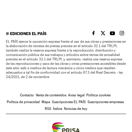
©
EDICIONES EL PAÍS
EL PAÍS BRASIL EN
EL PAÍS BRASI
EL PAÍS B
EL PA
EL PAÍS ejerce la oposición expresa frente al uso de sus obras y prestaciones en
la elaboración de revistas de prensa prevista en el artículo 32.1 del TRLPI;
también realiza la reserva expresa frente a la reproducción, distribución y
comunicación pública de sus trabajos y artículos sobre temas de actualidad
prevista en el artículo 33.1 del TRLPI; y, asimismo, realiza una reserva expresa
de las reproducciones y usos de las obras y otras prestaciones accesibles desde
este sitio web a medios de lectura mecánica u otros medios que resulten
adecuados a tal fin de conformidad con el artículo 67.3 del Real Decreto - ley
24/2021, de 2 de noviembre
Contacto
Venta de contenidos
Aviso legal
Política cookies
Política de privacidad
Mapa
Suscripciones EL PAÍS
Suscripciones empresas
RSS
Índice
Noticias de hoy