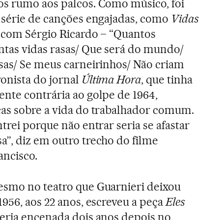
os rumo aos palcos. Como músico, foi
a série de canções engajadas, como
Vidas
a com Sérgio Ricardo – “Quantos
tas vidas rasas/ Que será do mundo/
asas/ Se meus carneirinhos/ Não criam
onista do jornal
Última Hora
, que tinha
nte contrária ao golpe de 1964,
cas sobre a vida do trabalhador comum.
ntrei porque não entrar seria se afastar
a”, diz em outro trecho do filme
ancisco.
esmo no teatro que Guarnieri deixou
1956, aos 22 anos, escreveu a peça
Eles
seria encenada dois anos depois no