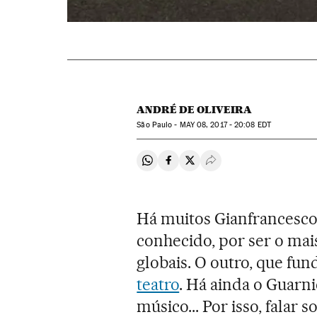
ANDRÉ DE OLIVEIRA
São Paulo -
MAY
08, 2017 - 20:08
EDT
Compartir en Whatsapp
Compartir en Facebook
Compartir en Twitter
Desplegar Redes Soci
Há muitos Gianfrancesco 
conhecido, por ser o mai
globais. O outro, que fun
teatro
. Há ainda o Guarni
músico... Por isso, falar s