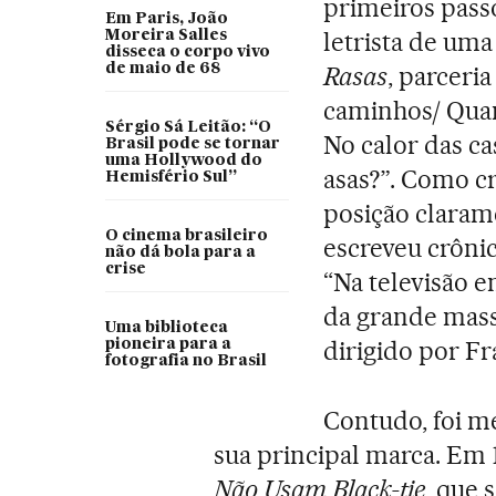
primeiros pass
Em Paris, João
letrista de um
Moreira Salles
disseca o corpo vivo
de maio de 68
Rasas
, parceri
caminhos/ Quan
Sérgio Sá Leitão: “O
No calor das c
Brasil pode se tornar
uma Hollywood do
asas?”. Como cr
Hemisfério Sul”
posição clarame
O cinema brasileiro
escreveu crôni
não dá bola para a
crise
“Na televisão e
da grande mass
Uma biblioteca
dirigido por Fr
pioneira para a
fotografia no Brasil
Contudo, foi m
sua principal marca. Em 
Não Usam Black-tie
, que 