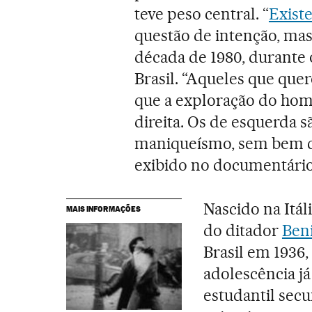
teve peso central. “
Existe
questão de intenção, mas
década de 1980, durante 
Brasil. “Aqueles que qu
que a exploração do hom
direita. Os de esquerda s
maniqueísmo, sem bem co
exibido no documentário
Nascido na Itáli
MAIS INFORMAÇÕES
do ditador
Beni
Brasil em 1936,
adolescência j
estudantil secu