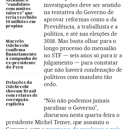
Alckmin, o
investigações deve ser sentido
“candidato
com muitos
na tentativa do Governo de
valores” que
teria recebido
aprovar reformas como a da
10 milhões em
Previdência, a trabalhista e a
propina
política, e até nas eleições de
2018. Mas basta olhar para o
Marcelo
Odebrecht
longo processo do mensalão
confirma
no STF — seis anos só para ir a
financiamento
à campanha de
julgamento — para constatar
ex-presidente
do Peru
que não haverá condenação de
políticos com mandato tão
Delações da
cedo.
Odebrecht
chocam Brasil
com relatos de
“Nós não podemos jamais
corrupção
explícita
paralisar o Governo”,
discursou nesta quarta-feira o
presidente Michel Temer, que assumiu o