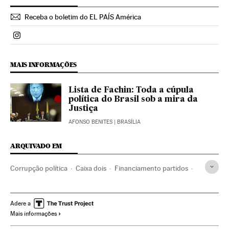
Receba o boletim do EL PAÍS América
Politica El País Brasil en Instagram
MAIS INFORMAÇÕES
Lista de Fachin: Toda a cúpula
política do Brasil sob a mira da
Justiça
AFONSO BENITES
| BRASÍLIA
ARQUIVADO EM
Corrupção política
Caixa dois
Financiamento partidos
Brasil
Parlamento
Partidos políticos
Polícia
Corrupção
Delitos fiscais
América do Sul
Adere a
Mais informações
Operação Lava Jato
América Latina
Força segurança