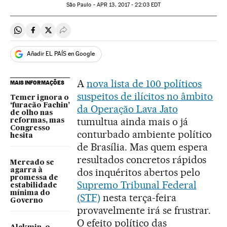
São Paulo -
APR
13, 2017 - 22:03
EDT
Compartir en Whatsapp
Compartir en Facebook
Compartir en Twitter
Desplegar Redes Sociales
Añadir EL PAÍS en Google
A
nova lista de 100 políticos
MAIS INFORMAÇÕES
suspeitos de ilícitos no âmbito
Temer ignora o
‘furacão Fachin’
da Operação Lava Jato
de olho nas
tumultua ainda mais o já
reformas, mas
Congresso
conturbado ambiente político
hesita
de Brasília. Mas quem espera
resultados concretos rápidos
Mercado se
dos inquéritos abertos pelo
agarra à
promessa de
Supremo Tribunal Federal
estabilidade
mínima do
(STF)
nesta terça-feira
Governo
provavelmente irá se frustrar.
O efeito político das