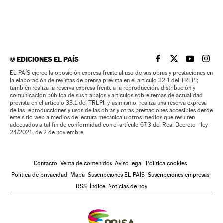
©
EDICIONES EL PAÍS
EL PAÍS BRASIL EN
EL PAÍS BRASI
EL PAÍS B
EL PA
EL PAÍS ejerce la oposición expresa frente al uso de sus obras y prestaciones en
la elaboración de revistas de prensa prevista en el artículo 32.1 del TRLPI;
también realiza la reserva expresa frente a la reproducción, distribución y
comunicación pública de sus trabajos y artículos sobre temas de actualidad
prevista en el artículo 33.1 del TRLPI; y, asimismo, realiza una reserva expresa
de las reproducciones y usos de las obras y otras prestaciones accesibles desde
este sitio web a medios de lectura mecánica u otros medios que resulten
adecuados a tal fin de conformidad con el artículo 67.3 del Real Decreto - ley
24/2021, de 2 de noviembre
Contacto
Venta de contenidos
Aviso legal
Política cookies
Política de privacidad
Mapa
Suscripciones EL PAÍS
Suscripciones empresas
RSS
Índice
Noticias de hoy