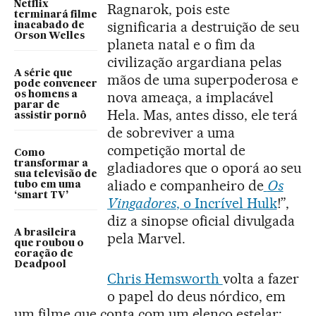
Netflix
Ragnarok, pois este
terminará filme
significaria a destruição de seu
inacabado de
Orson Welles
planeta natal e o fim da
civilização argardiana pelas
A série que
mãos de uma superpoderosa e
pode convencer
nova ameaça, a implacável
os homens a
parar de
Hela. Mas, antes disso, ele terá
assistir pornô
de sobreviver a uma
competição mortal de
Como
transformar a
gladiadores que o oporá ao seu
sua televisão de
aliado e companheiro de
Os
tubo em uma
‘smart TV’
Vingadores
, o Incrível Hulk
!”,
diz a sinopse oficial divulgada
A brasileira
pela Marvel.
que roubou o
coração de
Deadpool
Chris Hemsworth
volta a fazer
o papel do deus nórdico, em
um filme que conta com um elenco estelar: