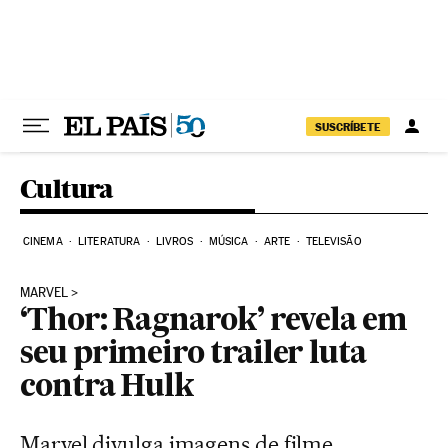
Pular para o conteúdo
SUSCRÍBETE
Cultura
CINEMA
LITERATURA
LIVROS
MÚSICA
ARTE
TELEVISÃO
MARVEL
‘Thor: Ragnarok’ revela em
seu primeiro trailer luta
contra Hulk
Marvel divulga imagens de filme