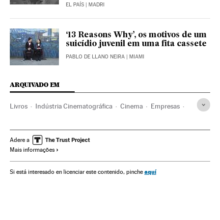
EL PAÍS
| MADRI
‘13 Reasons Why’, os motivos de um
suicídio juvenil em uma fita cassete
PABLO DE LLANO NEIRA
| MIAMI
ARQUIVADO EM
Livros
Indústria Cinematográfica
Cinema
Empresas
Meios comunicação
Economia
Chris Hemsworth
Marvel (comics)
Factoría Disney
Super-heróis
Adere a
Mais informações
Editoriais
Produção cinema
Personagens ficção
Setor editorial
Produção audiovisual
Comunicação
aquí
Si está interesado en licenciar este contenido, pinche
Indústria cultural
Cultura