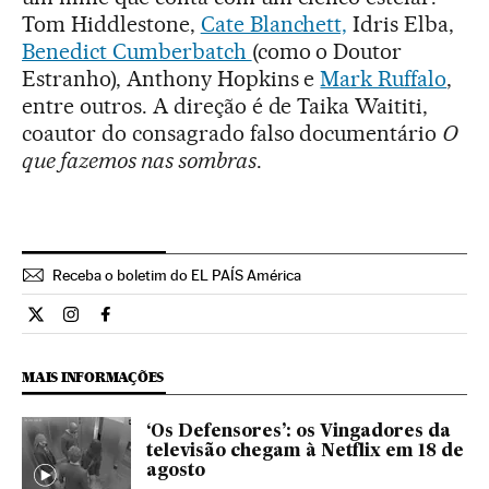
Tom Hiddlestone,
Cate Blanchett,
Idris Elba,
Benedict Cumberbatch
(como o Doutor
Estranho), Anthony Hopkins e
Mark Ruffalo
,
entre outros. A direção é de Taika Waititi,
coautor do consagrado falso documentário
O
que fazemos nas sombras
.
Receba o boletim do EL PAÍS América
Cultura El País Brasil en Twitter
Cultura El País Brasil en Instagram
Cultura El País Brasil en Facebook
MAIS INFORMAÇÕES
‘Os Defensores’: os Vingadores da
televisão chegam à Netflix em 18 de
agosto