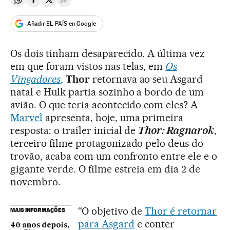
Compartir en Whatsapp
Compartir en Facebook
Compartir en Twitter
Desplegar Redes Sociales
Añadir EL PAÍS en Google
Os dois tinham desaparecido. A última vez
em que foram vistos nas telas, em
Os
Vingadores
,
Thor
retornava ao seu Asgard
natal e Hulk partia sozinho a bordo de um
avião. O que teria acontecido com eles? A
Marvel
apresenta, hoje, uma primeira
resposta: o trailer inicial de
Thor: Ragnarok
,
terceiro filme protagonizado pelo deus do
trovão, acaba com um confronto entre ele e o
gigante verde. O filme estreia em dia 2 de
novembro.
“O objetivo de
Thor é retornar
MAIS INFORMAÇÕES
para Asgard
e conter
40 anos depois,