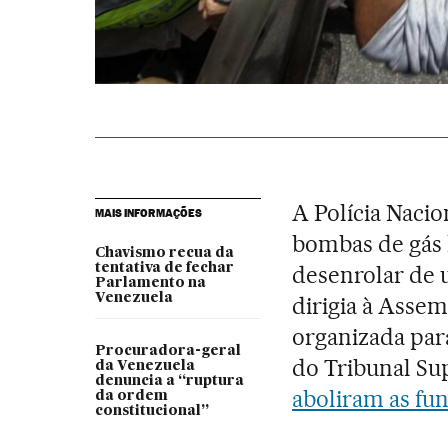
A Polícia Naci
MAIS INFORMAÇÕES
bombas de gás 
Chavismo recua da
tentativa de fechar
desenrolar de 
Parlamento na
Venezuela
dirigia à Assem
organizada para
Procuradora-geral
do Tribunal Su
da Venezuela
denuncia a “ruptura
aboliram as fu
da ordem
constitucional”