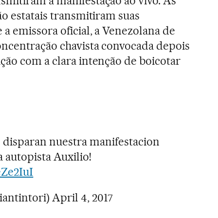
smitiram a manifestação ao vivo. As
ão estatais transmitiram suas
 a emissora oficial, a Venezolana de
oncentração chavista convocada depois
ção com a clara intenção de boicotar
disparan nuestra manifestacion
a autopista Auxilio!
eZe2IuI
iantintori)
April 4, 2017