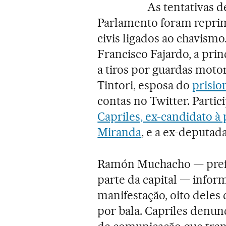
As tentativas d
Parlamento foram reprim
civis ligados ao chavismo
Francisco Fajardo, a prin
a tiros por guardas moto
Tintori, esposa do
prisio
contas no Twitter. Parti
Capriles, ex-candidato à
Miranda
, e a ex-deputa
Ramón Muchacho — prefei
parte da capital — infor
manifestação, oito deles
por bala. Capriles denu