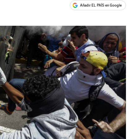
Añadir EL PAÍS en Google
ales