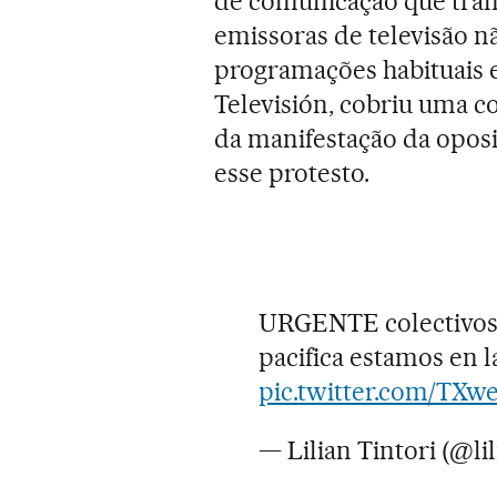
de comunicação que tran
emissoras de televisão n
programações habituais e
Televisión, cobriu uma c
da manifestação da oposi
esse protesto.
URGENTE colectivos 
pacifica estamos en l
pic.twitter.com/TXw
— Lilian Tintori (@lil